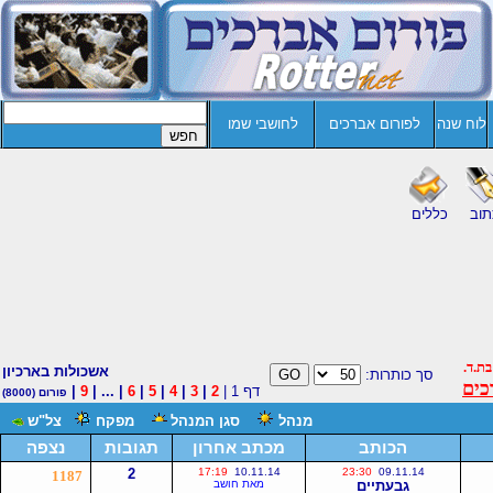
לוח שנה
לפורום אברכים
לחושבי שמו
תוב
כללים
ת.ד.
אשכולות בארכיון
סך כותרות:
דף 1 |
2
|
3
|
4
|
5
|
6
| ... |
9
|
פורום
(8000)
מנהל
סגן המנהל
מפקח
צל"ש
הכותב
מכתב אחרון
תגובות
נצפה
2
17:19
10.11.14
23:30
09.11.14
1187
גבעתיים
מאת חושב