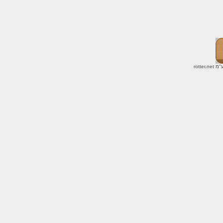
ע"מ
rotter.net