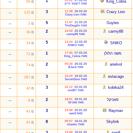
1
20:02
27.03.20
King_Cobra
נ/
56
---
מאת דוקטור חייק
3
11:38
26.03.20
Crazy Lion
נ/
125
---
מאת Crazy Lion
5
11:47
21.03.20
Guytes
נ/
2
---
מאת TheDrag0n
2
14:04
20.03.20
carmy88
נ/
36
---
מאת carmy88
5
13:24
12.03.20
SHiKO
נ/
34
---
מאת SHiKO
משה הלולן
07.03.20
17:00
1
נ/
72
---
מאת King_Cobra
2
00:26
26.02.20
arielvol
נ/
74
---
מאת BJack
3
14:20
18.02.20
estacago
נ/
267
---
מאת SecretDoor
3
20:12
02.02.20
kobika24
נ/
42
---
מאת omri87
פאניקל
28.01.20
18:01
2
נ/
6
---
מאת פאניקל
3
23:48
20.01.20
Rayman
נ/
41
---
מאת swoll
8
06:57
19.01.20
Skylink
נ/
41
---
מאת ohadec
3
13:44
16.01.20
swoll