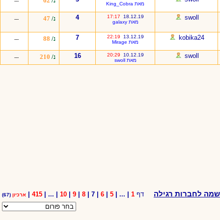
נ/
62
---
מאת King_Cobra
4
17:17
18.12.19
swoll
נ/
47
---
מאת galaxy
7
22:19
13.12.19
kobika24
נ/
88
---
מאת Mirage
16
20:29
10.12.19
swoll
נ/
210
---
מאת swoll
מה לחברות רגילה
דף
1
| ... |
5
|
6
| 7 |
8
|
9
|
10
| ... |
415
|
ארכיון
(67)