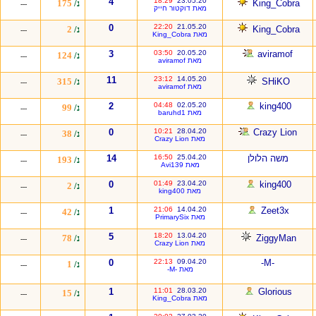
4
18:29
23.05.20
King_Cobra
נ/
175
---
מאת דוקטור חייק
0
22:20
21.05.20
King_Cobra
נ/
2
---
מאת King_Cobra
3
03:50
20.05.20
aviramof
נ/
124
---
מאת aviramof
11
23:12
14.05.20
SHiKO
נ/
315
---
מאת aviramof
2
04:48
02.05.20
king400
נ/
99
---
מאת baruhd1
0
10:21
28.04.20
Crazy Lion
נ/
38
---
מאת Crazy Lion
משה הלולן
25.04.20
16:50
14
נ/
193
---
מאת Avi139
0
01:49
23.04.20
king400
נ/
2
---
מאת king400
1
21:06
14.04.20
Zeet3x
נ/
42
---
מאת PrimarySix
5
18:20
13.04.20
ZiggyMan
נ/
78
---
מאת Crazy Lion
0
22:13
09.04.20
-M-
נ/
1
---
מאת -M-
1
11:01
28.03.20
Glorious
נ/
15
---
מאת King_Cobra