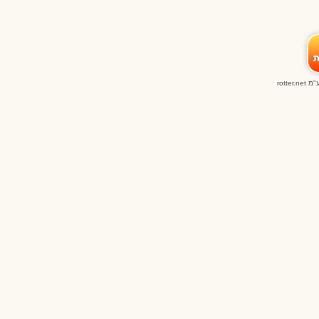
ע"מ
rotter.net