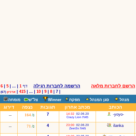
הרשם לחברות מלאה
הרשמה לחברות רגילה
דף
1
| ... |
5
|
6
|
415
| ... |
10
|
9
|
8
| 7 |
ארכיון
(67)
מנהל
סגן המנהל
מפקח
Winner
צל"ש
מומחה
הכותב
מכתב אחרון
תגובות
נצפה
דירוג
7
14:32
02.06.20
-yoyo-
נ/
164
---
מאת Crazy Lion
4
23:00
02.06.20
ilanka
נ/
71
---
מאת Zeet3x