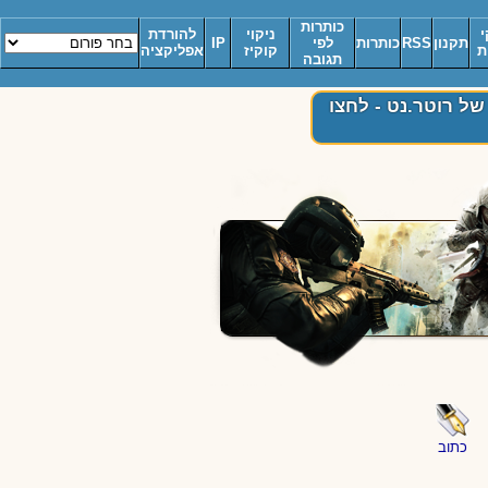
כותרות
י
ניקוי
להורדת
תקנון
RSS
כותרות
לפי
IP
ת
קוקיז
אפליקציה
תגובה
ל רוטר.נט - לחצו
כתוב