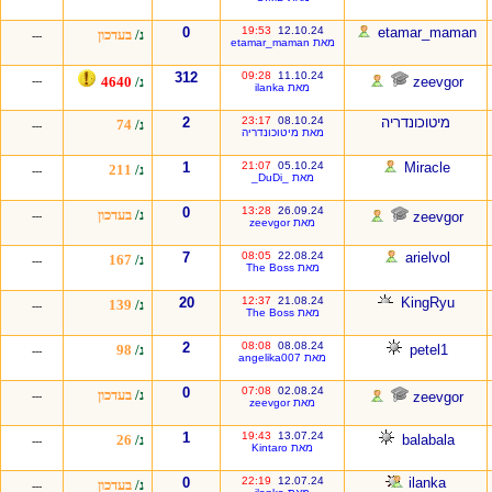
0
19:53
12.10.24
etamar_maman
נ/
בעדכון
---
מאת etamar_maman
312
09:28
11.10.24
zeevgor
נ/
4640
---
מאת ilanka
מיטוכונדריה
08.10.24
23:17
2
נ/
74
---
מאת מיטוכונדריה
1
21:07
05.10.24
Miracle
נ/
211
---
מאת _DuDi_
0
13:28
26.09.24
נ/
בעדכון
zeevgor
---
מאת zeevgor
7
08:05
22.08.24
arielvol
נ/
167
---
מאת The Boss
20
12:37
21.08.24
KingRyu
נ/
139
---
מאת The Boss
2
08:08
08.08.24
petel1
נ/
98
---
מאת angelika007
0
07:08
02.08.24
נ/
בעדכון
zeevgor
---
מאת zeevgor
1
19:43
13.07.24
balabala
נ/
26
---
מאת Kintaro
0
22:19
12.07.24
ilanka
נ/
בעדכון
---