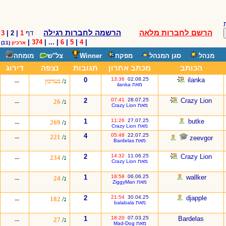
הרשם לחברות מלאה
הרשמה לחברות רגילה
דף
1
| 2 |
3
|
374
| ... |
6
|
5
|
4
|
ארכיון
(11)
מנהל
סגן המנהל
מפקח
Winner
צל"ש
מומחה
הכותב
מכתב אחרון
תגובות
נצפה
דירוג
0
13:36
02.08.25
ilanka
נ/
בעדכון
---
מאת ilanka
2
07:41
28.07.25
Crazy Lion
נ/
26
---
מאת Crazy Lion
1
11:26
27.07.25
butke
נ/
269
---
מאת Crazy Lion
4
05:48
22.07.25
נ/
221
zeevgor
---
מאת Bardelas
2
14:32
11.06.25
Crazy Lion
נ/
234
---
מאת Crazy Lion
1
18:58
06.06.25
wallker
נ/
24
---
מאת ZiggyMan
2
21:54
30.04.25
djapple
נ/
182
---
מאת balabala
1
18:20
07.03.25
Bardelas
נ/
27
---
מאת Mad-Dog