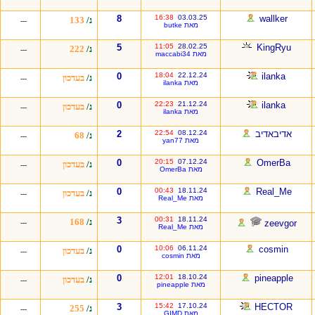
8
16:38
03.03.25
wallker
נ/
133
---
מאת butke
5
11:05
28.02.25
KingRyu
נ/
222
---
מאת maccabi34
0
18:04
22.12.24
ilanka
נ/
בעדכון
---
מאת ilanka
0
22:23
21.12.24
ilanka
נ/
בעדכון
---
מאת ilanka
אדיבאדיב
08.12.24
22:54
2
נ/
68
---
מאת yan77
0
20:15
07.12.24
OmerBa
נ/
בעדכון
---
מאת OmerBa
0
00:43
18.11.24
Real_Me
נ/
בעדכון
---
מאת Real_Me
3
00:31
18.11.24
נ/
168
zeevgor
---
מאת Real_Me
0
10:06
06.11.24
cosmin
נ/
בעדכון
---
מאת cosmin
0
12:01
18.10.24
pineapple
נ/
בעדכון
---
מאת pineapple
3
15:42
17.10.24
HECTOR
נ/
255
---
מאת GIMD