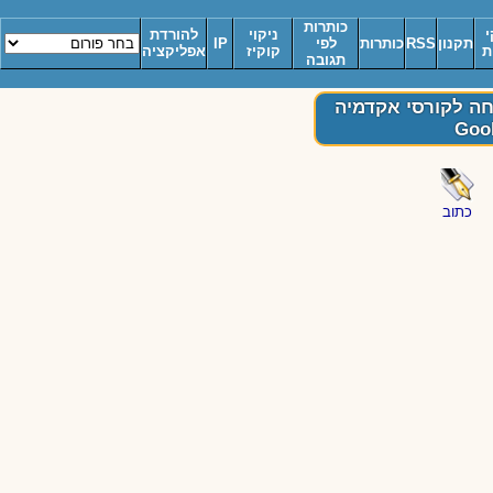
כותרות
י
ניקוי
להורדת
תקנון
RSS
כותרות
לפי
IP
ת
קוקיז
אפליקציה
תגובה
ים? תלמידים? 10% הנחה לקורסי אקדמיה
כתוב