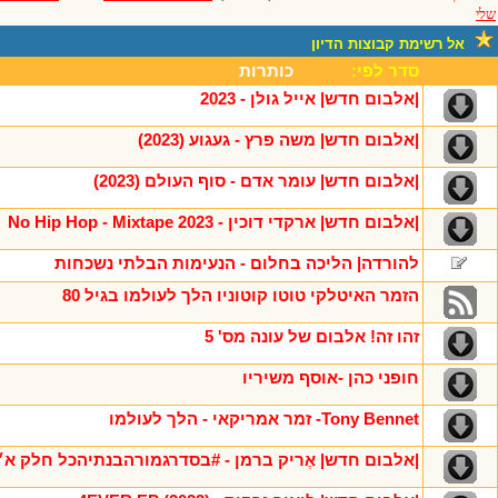
שלי
אל רשימת קבוצות הדיון
סדר לפי:
כותרות
|אלבום חדש| אייל גולן - 2023
|אלבום חדש| משה פרץ - געגוע (2023)
|אלבום חדש| עומר אדם - סוף העולם (2023)
|אלבום חדש| ארקדי דוכין - No Hip Hop - Mixtape 2023
להורדה| הליכה בחלום - הנעימות הבלתי נשכחות
הזמר האיטלקי טוטו קוטוניו הלך לעולמו בגיל 80
זהו זה! אלבום של עונה מס' 5
חופני כהן -אוסף משיריו
Tony Bennet- זמר אמריקאי - הלך לעולמו
|אלבום חדש| אֶריק ברמן - #בסדרגמורהבנתיהכל חלק א׳ - דוק