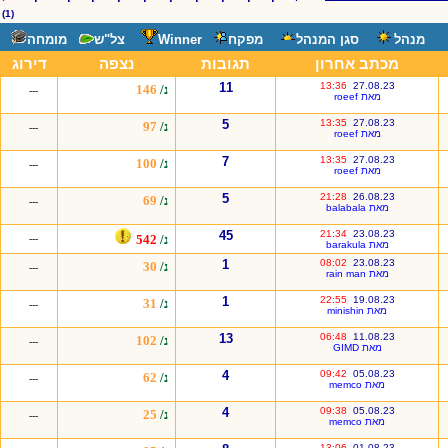
(1)
מנהל
סגן המנהל
מפקח
Winner
צל"ש
מומחה
מכתב אחרון
תגובות
נצפה
דירוג
11
13:36
27.08.23
נ/
146
---
מאת roeef
5
13:35
27.08.23
נ/
97
---
מאת roeef
7
13:35
27.08.23
נ/
100
---
מאת roeef
5
21:28
26.08.23
נ/
69
---
מאת balabala
45
21:34
23.08.23
נ/
542
---
מאת barakula
1
08:02
23.08.23
נ/
30
---
מאת rain man
1
22:55
19.08.23
נ/
31
---
מאת minishin
13
06:48
11.08.23
נ/
102
---
מאת GIMD
4
09:42
05.08.23
נ/
62
---
מאת memco
4
09:38
05.08.23
נ/
25
---
מאת memco
13:06
01.08.23