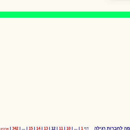
ה לחברות רגילה
דף
1
| ... |
10
|
11
| 12 |
13
|
14
|
15
| ... |
342
|
ארכיון