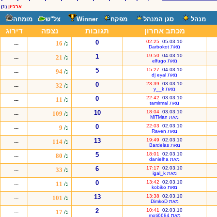
ארכיון
(1)
מנהל
סגן המנהל
מפקח
Winner
צל"ש
מומחה
מכתב אחרון
תגובות
נצפה
דירוג
0
02:25
05.03.10
נ/
16
---
מאת Darbokot
1
19:50
04.03.10
נ/
21
---
מאת elfugo
5
15:27
04.03.10
נ/
94
---
מאת dj eyal
0
23:39
03.03.10
נ/
32
---
מאת y__k
0
22:42
03.03.10
נ/
11
---
מאת tamirmal
10
18:04
03.03.10
נ/
109
---
מאת MiTMan
0
22:03
02.03.10
נ/
9
---
מאת Raven
13
19:49
02.03.10
נ/
114
---
מאת Bardelas
5
18:01
02.03.10
נ/
80
---
מאת danielha
6
17:17
02.03.10
נ/
33
---
מאת igal_k
0
13:42
02.03.10
נ/
11
---
מאת kobiko
13
13:38
02.03.10
נ/
101
---
מאת DimkoD
2
10:41
02.03.10
נ/
17
---
מאת moti6684