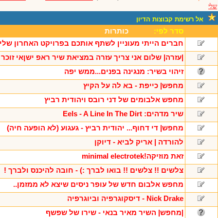
שלי
אל רשימת קבוצות הדיון
סדר לפי:
כותרות
חברים הייתי מעוניין לשתף אותכם בפרויקט האחרון שלי
|עזרה| שלום אני צריך עזרה במציאת שיר ראפ ישןאי זוכר
זיהוי בשיר: מנגינה בפנים...ממש יפה
מחפש| כייפת - בא לה על הקיץ
מחפש אלבומים של דני רובס ויהודית רביץ
שיר מדהים: Eels - A Line In The Dirt
מחפש| די דחוף... יהודית רביץ - געגוע (לא הופעה חיה)
להורדה | אריק לביא - דיוקן
זאת מוזיקה!minimal electrotek
צלשים !! צלשים !! בואו לברך :) - חובה להיכנס ולברך !
מחפש אלבום חדש של עופר ניסים שיצא לא ממזמן..
Nick Drake - דיסקוגרפיה וביוגרפיה
|מחפש| השיר מאיר בנאי - שירו של שפשף