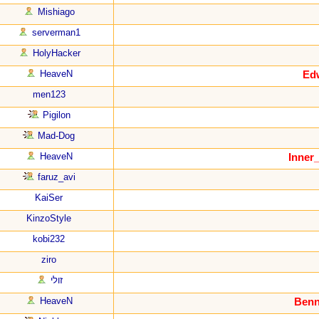
Mishiago
serverman1
HolyHacker
HeaveN
men123
Pigilon
Mad-Dog
HeaveN
faruz_avi
KaiSer
KinzoStyle
kobi232
ziro
זולי
HeaveN