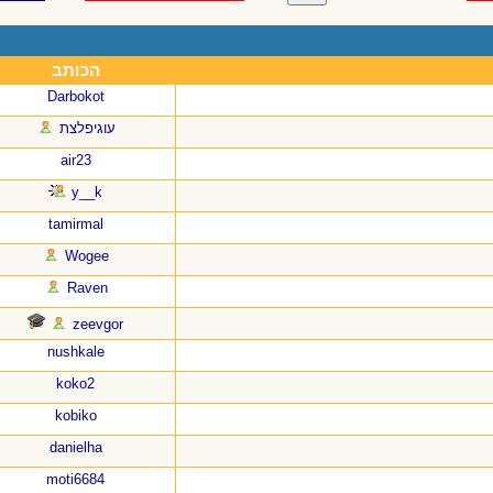
הכותב
Darbokot
עוגיפלצת
air23
y__k
tamirmal
Wogee
Raven
zeevgor
nushkale
koko2
kobiko
danielha
moti6684