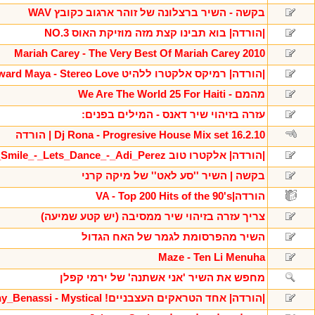
בקשה - השיר ברצלונה של זוהר ארגוב כקובץ WAV
|הורדה| בוא תבינו קצת מזה מוזיקת האוס NO.3
Mariah Carey - The Very Best Of Mariah Carey 2010
|הורדה| רמיקס אלקטרו ללהיט Edward Maya - Stereo Love
מהמם - We Are The World 25 For Haiti
עזרה בזיהוי שיר דאנס - המילים בפנים:
Dj Rona - Progresive House Mix set 16.2.10 | הורדה
|הורדה| אלקטרו טוב Inner_Smile_-_Lets_Dance_-_Adi_Perez
בקשה | השיר ''סע לאט'' של מיקה קרני
הורדה|VA - Top 200 Hits of the 90's
צריך עזרה בזיהוי שיר ממסיבה (יש קטע שמיעה)
השיר מהפרסומת לגמר של האח הגדול
Maze - Ten Li Menuha
מחפש את השיר 'אני אשתנה' של ירמי קפלן
|הורדה| אחד הטראקים העצבניים! Benny_Benassi - Mystical