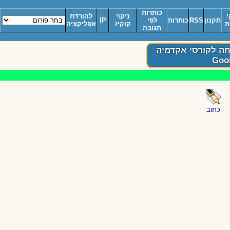
כותרות
י
ניקוי
להורדת
תקנון
RSS
כותרות
לפי
IP
ת
קוקיז
אפליקציה
תגובה
ים? תלמידים? 10% הנחה לקורסי אקדמיה
כתוב