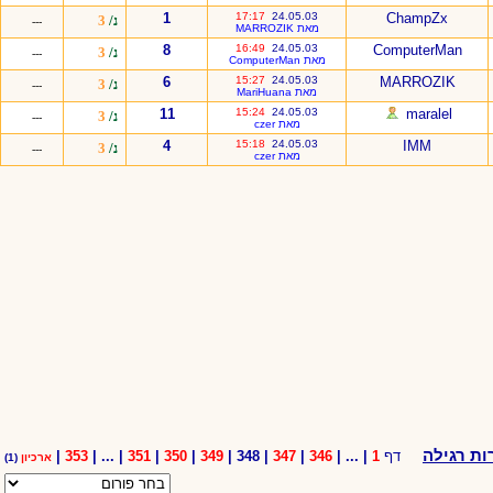
1
17:17
24.05.03
ChampZx
נ/
3
---
מאת MARROZIK
8
16:49
24.05.03
ComputerMan
נ/
3
---
מאת ComputerMan
6
15:27
24.05.03
MARROZIK
נ/
3
---
מאת MariHuana
11
15:24
24.05.03
maralel
נ/
3
---
מאת czer
4
15:18
24.05.03
IMM
נ/
3
---
מאת czer
ת רגילה
דף
1
| ... |
346
|
347
| 348 |
349
|
350
|
351
| ... |
353
|
ארכיון
(1)