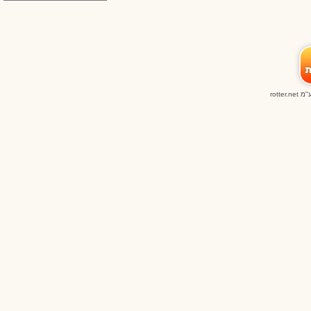
ע"מ
rotter.net