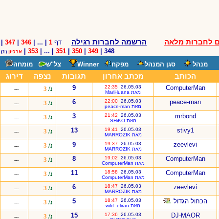
 לחברות מלאה
הרשמה לחברות רגילה
דף
1
| ... |
346
|
347
|
|
353
| ... |
351
|
350
|
349
348 |
ארכיון
(1)
מנהל
סגן המנהל
מפקח
Winner
צל"ש
מומחה
הכותב
מכתב אחרון
תגובות
נצפה
דירוג
9
22:35
26.05.03
ComputerMan
נ/
3
---
מאת MariHuana
6
22:00
26.05.03
peace-man
נ/
3
---
מאת peace-man
3
21:42
26.05.03
mrbond
נ/
3
---
מאת SHiKO
13
19:41
26.05.03
stivy1
נ/
3
---
מאת MARROZIK
9
19:37
26.05.03
zeevlevi
נ/
3
---
מאת MARROZIK
8
19:02
26.05.03
ComputerMan
נ/
3
---
מאת ComputerMan
11
18:58
26.05.03
ComputerMan
נ/
3
---
מאת ComputerMan
6
18:47
26.05.03
zeevlevi
נ/
3
---
מאת MARROZIK
הכחול הגדול
26.05.03
18:47
5
נ/
3
---
מאת wild_eliran
15
17:36
26.05.03
DJ-MAOR
נ/
3
---