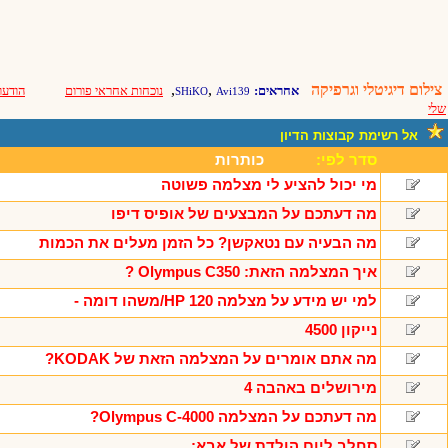
צילום דיגיטלי וגרפיקה
,
,
אחראים:
נוכחות אחראי פורום
הודעו
SHiKO
Avi139
שלי
אל רשימת קבוצות הדיון
סדר לפי:
כותרות
מי יכול להציע לי מצלמה פשוטה
מה דעתכם על המבצעים של אופיס דיפו
מה הבעיה עם נטאקשן? כל הזמן מעלים את הכמות
איך המצלמה הזאת: Olympus C350 ?
למי יש מידע על מצלמה HP 120/משהו דומה -
נייקון 4500
מה אתם אומרים על המצלמה הזאת של KODAK?
מירושלים באהבה 4
מה דעתכם על המצלמה Olympus C-4000?
סחלב ליום הולדת של אבא: