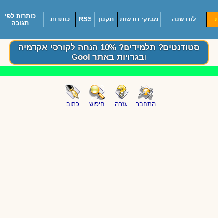
כותרות לפי
ת
לוח שנה
מבזקי חדשות
תקנון
RSS
כותרות
תגובה
סטודנטים? תלמידים? 10% הנחה לקורסי אקדמיה
ובגרויות באתר Gool
התחבר
עזרה
חיפוש
כתוב