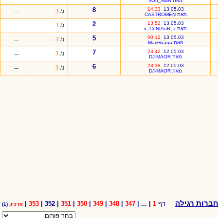
מאת IrOn_MaN
8
14:33
13.05.03
נ/
3
---
מאת CASTROMEN
2
13:52
13.05.03
נ/
3
---
מאת x_CeNtAuR_x
5
00:12
13.05.03
נ/
3
---
מאת MariHuana
7
23:42
12.05.03
נ/
3
---
מאת DJ-MAOR
6
23:38
12.05.03
נ/
3
---
מאת DJ-MAOR
ברות רגילה
דף
1
| ... |
347
|
348
|
349
|
350
|
351
| 352 |
353
|
ארכיון
(1)