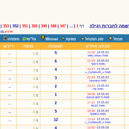
שמה לחברות רגילה
דף
1
| ... |
347
|
348
|
349
|
350
|
351
| 352 |
353
|
ארכיון
(1)
מנהל
סגן המנהל
מפקח
Winner
צל"ש
מומחה
מכתב אחרון
תגובות
נצפה
דירוג
5
12:28
16.05.03
נ/
3
---
מאת wild_eliran
6
11:33
16.05.03
נ/
3
---
מאת כיסוף
4
23:47
15.05.03
נ/
3
---
מאת x_CeNtAuR_x
3
22:24
15.05.03
נ/
3
---
מאת zeevlevi
2
19:23
15.05.03
נ/
3
---
מאת me
1
18:54
15.05.03
נ/
3
---
מאת היתוש הבועט
2
17:21
15.05.03
נ/
3
---
מאת lihi10
5
15:38
15.05.03
נ/
3
---
מאת SHiKO
12
13:14
15.05.03
נ/
3
---
מאת x_CeNtAuR_x
4
12:52
15.05.03
נ/
3
---