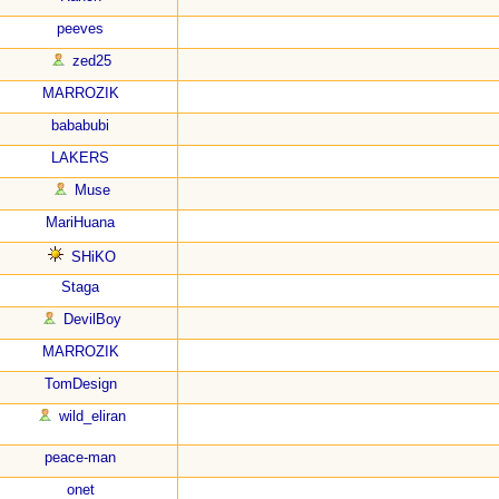
peeves
zed25
MARROZIK
bababubi
LAKERS
Muse
MariHuana
SHiKO
Staga
DevilBoy
MARROZIK
TomDesign
wild_eliran
peace-man
onet