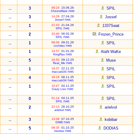
3
08:24
15.06.26
SPIL
---
מאת CheersMate
3
14:29
27.04.26
Jossef
---
מאת Jossef
1
21:43
21.04.26
1337Swat
---
מאת SPIL
2
23:40
06.02.26
Frozen_Prince
---
מאת SPIL
1
08:06
09.01.26
SPIL
---
מאת cochilao
1
14:57
01.01.26
AlaN WaKe
---
מאת KingRyu
5
16:50
09.12.25
Muse
---
מאת Real_Me
1
18:37
22.11.25
SPIL
---
מאת maccabi34
4
18:16
08.11.25
SPIL
---
מאת maccabi34
1
10:47
04.11.25
SPIL
---
מאת Crazy Lion
0
01:14
04.11.25
SPIL
---
מאת SPIL
2
22:13
28.10.25
arielvol
---
מאת arielvol
3
13:08
07.10.25
kobibar
---
מאת GIMD
5
08:35
01.10.25
DODIAS
---
מאת mordav