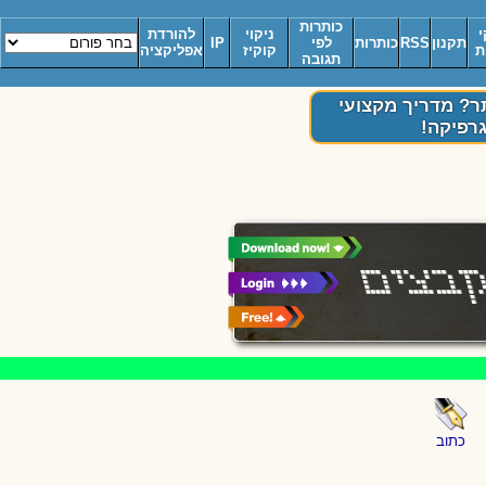
כותרות
י
ניקוי
להורדת
תקנון
RSS
כותרות
לפי
IP
ת
קוקיז
אפליקציה
תגובה
תר? מדריך מקצועי
רפיקה!
כתוב