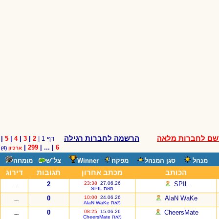
שם לחברות מלאה
הרשמה לחברות רגילה
דף 1 |
2
|
3
|
4
|
5
|
|
299
| ... |
6
ארכיון
(4)
מנהל
סגן המנהל
מפקח
Winner
צל"ש
מומחה
הכותב
מכתב אחרון
תגובות
דירוג
2
23:38
27.06.26
SPIL
---
מאת SPIL
0
10:00
24.06.26
AlaN WaKe
---
מאת AlaN WaKe
0
08:25
15.06.26
CheersMate
---
מאת CheersMate