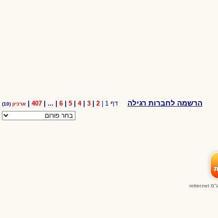
הרשמה לחברות רגילה
דף 1 |
2
|
3
|
4
|
5
|
6
| ... |
407
|
ארכיון
(10)
ע"מ
rotter.net