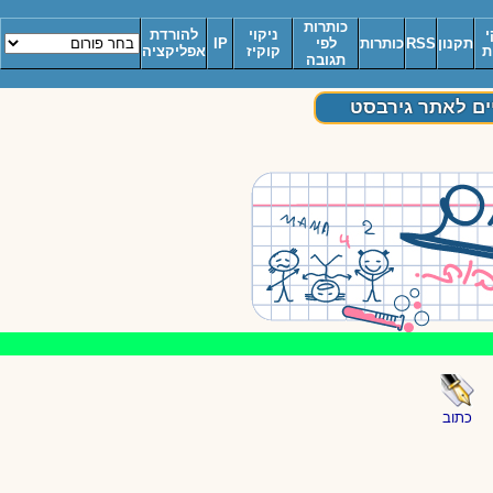
כותרות
י
ניקוי
להורדת
תקנון
RSS
כותרות
לפי
IP
ת
קוקיז
אפליקציה
תגובה
יים לאתר גירבסט
כתוב