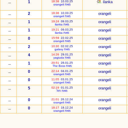
1
18:38
10.03.25
ilanka
---
מאת orangeli
2
18:36
10.03.25
orangeli
---
מאת orangeli
1
19:24
09.03.25
orangeli
---
מאת ilanka
1
19:21
09.03.25
orangeli
---
מאת ilanka
0
15:59
22.02.25
orangeli
---
מאת orangeli
2
10:30
02.02.25
orangeli
---
מאת galaxy
4
14:26
29.01.25
orangeli
---
מאת yagiuda
1
20:51
28.01.25
orangeli
---
מאת The Boss
0
22:14
04.01.25
orangeli
---
מאת orangeli
0
11:05
03.01.25
orangeli
---
מאת orangeli
5
02:19
01.01.25
orangeli
---
מאת חול
0
21:01
26.12.24
orangeli
---
מאת orangeli
0
18:17
18.12.24
orangeli
---
מאת orangeli