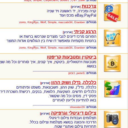
מנהלים:
tzviki
,
חורף
,
SoMe1
,
CarpeDiem
,
Simple
,
Maya
צרכנות
[
ארכיון
]
קניה ומכירה, יד ראשונה ויד שניה
eBay,PayPal מכס ועוד
_____________________________________
מנהלים:
Eranber
,
maccabi34
,
Simple
,
Wolf
,
KingRyu
,
zorro
הרגע קניתי
[
ארכיון
]
הפורום מרכז דיונים לגבי מוצרים שנרכשו ברשת או
בחנויות מקומיות ומאפשר דו שיח בין הגולשים אודות המוצר
_____________________________________
מנהלים:
Eranber
,
maccabi34
,
Simple
,
Wolf
,
KingRyu
,
zorro
ביטקוין ומטבעות קריפטו
מטבעות וירטואליים, ביטקוין, איך קונים, איך סוחרים וכל מה שצ
בנושא
_____________________________________
מנהלים:
petel1
,
כובען
כלכלה, נדלן ושוק ההון
[
ארכיון
]
כלכלה, נדל"ן, שוק ההון, חשבונאות, משפט ופיתוחים
כלכליים חדשים. השקעות, הלוואת, בנקים, רכישת/ השכרת דירה
פסקי דין, מסים וכל מה שקשור.
בואו להתייעץ ולייעץ לאחרים
_____________________________________
מנהלים:
shooster26
צילום דיגיטלי וגרפיקה
[
ארכיון
]
תצלומים ועבודות צילום דיגיטלי.
הדרכה והכוונה בנושא מצלמות וצילום בכלל.
תחרויות צילום ואתגרי שטח.