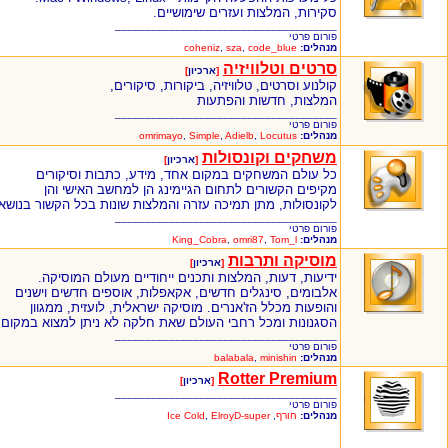
סקירות, המלצות ועזרים שימושיים.
_____________________________________
פורום פרטי
מנהלים:
code_blue
,
sza
,
coheniz
סרטים וטלוויזיה
[
ארכיון
]
קולנוע וסרטים, טלוויזיה, ביקורות, סיקורים,
המלצות, חדשות והפתעות
_____________________________________
פורום פרטי
מנהלים:
Locutus
,
Adielb
,
Simple
,
omrimayo
משחקים וקונסולות
[
ארכיון
]
כל עולם המשחקים במקום אחד, מידע, כתבות וסיקורים
מקיפים הקשורים לתחום הגיימינג הן למחשב האישי והן
לקונסולות, מתן תמיכה עזרה והמלצות שונות בכל הקשור בנושא
_____________________________________
פורום פרטי
מנהלים:
Tom_l
,
omri87
,
King_Cobra
מוסיקה ותרבות
[
ארכיון
]
ידיעות, דעות, המלצות ותכנים ייחודיים מעולם המוסיקה.
אלבומים, סינגלים חדשים, אקאפלות, אוספים חדשים וישנים
והופעות מכלל הז'אנרים. מוסיקה ישראלית, לועזית, ממגוון
הסגנונות ומכל רחבי העולם שאת חלקה לא ניתן למצוא במקום
_____________________________________
פורום פרטי
מנהלים:
minishin
,
balabala
Rotter Premium
[
ארכיון
]
_____________________________________
פורום פרטי
מנהלים:
חורף
,
ElroyD-super
,
Ice Cold