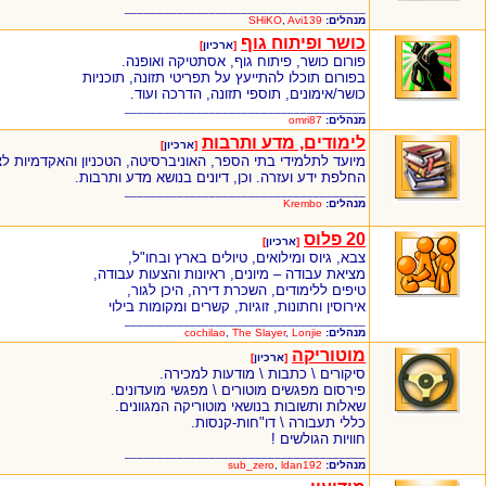
_____________________________________
מנהלים:
Avi139
,
SHiKO
כושר ופיתוח גוף
[
ארכיון
]
פורום כושר, פיתוח גוף, אסתטיקה ואופנה.
בפורום תוכלו להתייעץ על תפריטי תזונה, תוכניות
כושר/אימונים, תוספי תזונה, הדרכה ועוד.
_____________________________________
מנהלים:
omri87
לימודים, מדע ותרבות
[
ארכיון
]
מיועד לתלמידי בתי הספר, האוניברסיטה, הטכניון והאקדמיות לצ
החלפת ידע ועזרה. וכן, דיונים בנושא מדע ותרבות.
_____________________________________
מנהלים:
Krembo
20 פלוס
[
ארכיון
]
צבא, גיוס ומילואים, טיולים בארץ ובחו"ל,
מציאת עבודה – מיונים, ראיונות והצעות עבודה,
טיפים ללימודים, השכרת דירה, היכן לגור,
אירוסין וחתונות, זוגיות, קשרים ומקומות בילוי
_____________________________________
מנהלים:
Lonjie
,
The Slayer
,
cochilao
מוטוריקה
[
ארכיון
]
סיקורים \ כתבות \ מודעות למכירה.
פירסום מפגשים מוטורים \ מפגשי מועדונים.
שאלות ותשובות בנושאי מוטוריקה המגוונים.
כללי תעבורה \ דו"חות-קנסות.
חוויות הגולשים !
_____________________________________
מנהלים:
ldan192
,
sub_zero