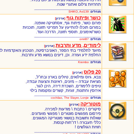
תחרויות צילום ואתגרי שטח.
_____________________________________
מנהלים:
Avi139
,
SHiKO
כושר ופיתוח גוף
[
ארכיון
]
פורום כושר, פיתוח גוף, אסתטיקה ואופנה.
בפורום תוכלו להתייעץ על תפריטי תזונה, תוכניות
כושר/אימונים, תוספי תזונה, הדרכה ועוד.
_____________________________________
מנהלים:
omri87
לימודים, מדע ותרבות
[
ארכיון
]
מיועד לתלמידי בתי הספר, האוניברסיטה, הטכניון והאקדמיות לצ
החלפת ידע ועזרה. וכן, דיונים בנושא מדע ותרבות.
_____________________________________
מנהלים:
Krembo
20 פלוס
[
ארכיון
]
צבא, גיוס ומילואים, טיולים בארץ ובחו"ל,
מציאת עבודה – מיונים, ראיונות והצעות עבודה,
טיפים ללימודים, השכרת דירה, היכן לגור,
אירוסין וחתונות, זוגיות, קשרים ומקומות בילוי
_____________________________________
מנהלים:
Lonjie
,
The Slayer
,
cochilao
מוטוריקה
[
ארכיון
]
סיקורים \ כתבות \ מודעות למכירה.
פירסום מפגשים מוטורים \ מפגשי מועדונים.
שאלות ותשובות בנושאי מוטוריקה המגוונים.
כללי תעבורה \ דו"חות-קנסות.
חוויות הגולשים !
_____________________________________