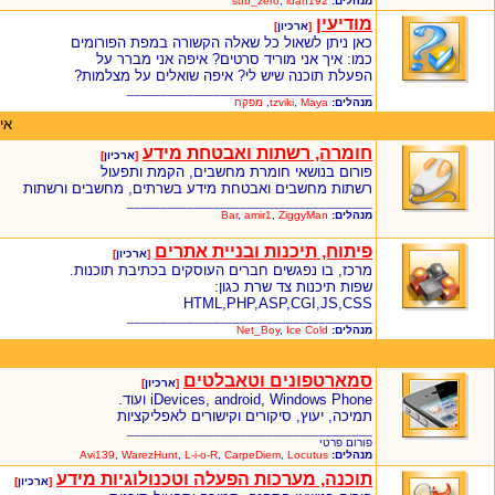
מנהלים:
ldan192
,
sub_zero
מודיעין
[
ארכיון
]
כאן ניתן לשאול כל שאלה הקשורה במפת הפורומים
כמו: איך אני מוריד סרטים? איפה אני מברר על
הפעלת תוכנה שיש לי? איפה שואלים על מצלמות?
_____________________________________
מנהלים:
Maya
,
tzviki
,
מפקח
אי
חומרה, רשתות ואבטחת מידע
[
ארכיון
]
פורום בנושאי חומרת מחשבים, הקמת ותפעול
רשתות מחשבים ואבטחת מידע בשרתים, מחשבים ורשתות
_____________________________________
מנהלים:
ZiggyMan
,
amir1
,
Bar
פיתוח, תיכנות ובניית אתרים
[
ארכיון
]
מרכז, בו נפגשים חברים העוסקים בכתיבת תוכנות.
שפות תיכנות צד שרת כגון:
HTML,PHP,ASP,CGI,JS,CSS
_____________________________________
מנהלים:
Ice Cold
,
Net_Boy
סמארטפונים וטאבלטים
[
ארכיון
]
iDevices, android, Windows Phone ועוד.
תמיכה, יעוץ, סיקורים וקישורים לאפליקציות
_____________________________________
פורום פרטי
מנהלים:
Locutus
,
CarpeDiem
,
L-i-o-R
,
WarezHunt
,
Avi139
תוכנה, מערכות הפעלה וטכנולוגיות מידע
[
ארכיון
]