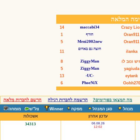
מה תמצאו בפורומים?
הרשמה לחברות רגילה
הרשם לחברות מלאה
מנהל
סגן המנהל
מפקח
Winner
צל"ש
מומחה
עדכון אחרון
אשכולות
34313
06.08.26
12:02