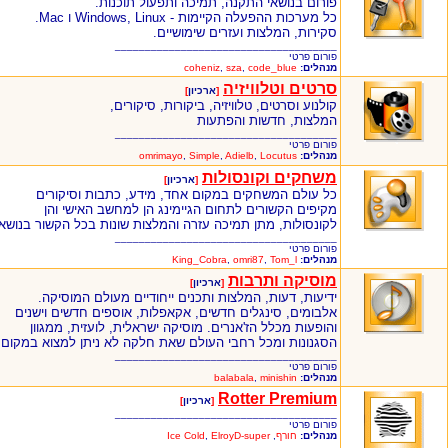
פורום בנושאי התקנה, תמיכה ותפעול תוכנות.
כל מערכות ההפעלה הקיימות - Windows, Linux ו Mac.
סקירות, המלצות ועזרים שימושיים.
_____________________________________
פורום פרטי
מנהלים:
code_blue
,
sza
,
coheniz
סרטים וטלוויזיה
[
ארכיון
]
קולנוע וסרטים, טלוויזיה, ביקורות, סיקורים,
המלצות, חדשות והפתעות
_____________________________________
פורום פרטי
מנהלים:
Locutus
,
Adielb
,
Simple
,
omrimayo
משחקים וקונסולות
[
ארכיון
]
כל עולם המשחקים במקום אחד, מידע, כתבות וסיקורים
מקיפים הקשורים לתחום הגיימינג הן למחשב האישי והן
לקונסולות, מתן תמיכה עזרה והמלצות שונות בכל הקשור בנושא
_____________________________________
פורום פרטי
מנהלים:
Tom_l
,
omri87
,
King_Cobra
מוסיקה ותרבות
[
ארכיון
]
ידיעות, דעות, המלצות ותכנים ייחודיים מעולם המוסיקה.
אלבומים, סינגלים חדשים, אקאפלות, אוספים חדשים וישנים
והופעות מכלל הז'אנרים. מוסיקה ישראלית, לועזית, ממגוון
הסגנונות ומכל רחבי העולם שאת חלקה לא ניתן למצוא במקום
_____________________________________
פורום פרטי
מנהלים:
minishin
,
balabala
Rotter Premium
[
ארכיון
]
_____________________________________
פורום פרטי
מנהלים:
חורף
,
ElroyD-super
,
Ice Cold