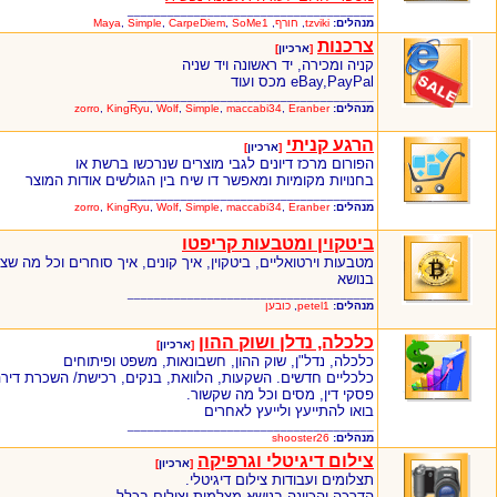
_____________________________________
מנהלים:
tzviki
,
חורף
,
SoMe1
,
CarpeDiem
,
Simple
,
Maya
צרכנות
[
ארכיון
]
קניה ומכירה, יד ראשונה ויד שניה
eBay,PayPal מכס ועוד
_____________________________________
מנהלים:
Eranber
,
maccabi34
,
Simple
,
Wolf
,
KingRyu
,
zorro
הרגע קניתי
[
ארכיון
]
הפורום מרכז דיונים לגבי מוצרים שנרכשו ברשת או
בחנויות מקומיות ומאפשר דו שיח בין הגולשים אודות המוצר
_____________________________________
מנהלים:
Eranber
,
maccabi34
,
Simple
,
Wolf
,
KingRyu
,
zorro
ביטקוין ומטבעות קריפטו
מטבעות וירטואליים, ביטקוין, איך קונים, איך סוחרים וכל מה שצ
בנושא
_____________________________________
מנהלים:
petel1
,
כובען
כלכלה, נדלן ושוק ההון
[
ארכיון
]
כלכלה, נדל"ן, שוק ההון, חשבונאות, משפט ופיתוחים
כלכליים חדשים. השקעות, הלוואת, בנקים, רכישת/ השכרת דירה
פסקי דין, מסים וכל מה שקשור.
בואו להתייעץ ולייעץ לאחרים
_____________________________________
מנהלים:
shooster26
צילום דיגיטלי וגרפיקה
[
ארכיון
]
תצלומים ועבודות צילום דיגיטלי.
הדרכה והכוונה בנושא מצלמות וצילום בכלל.