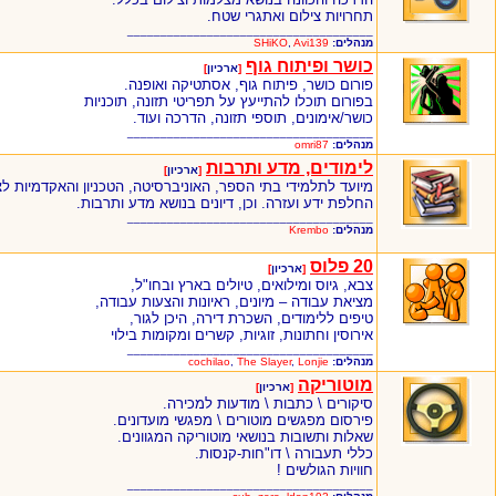
תחרויות צילום ואתגרי שטח.
_____________________________________
מנהלים:
Avi139
,
SHiKO
כושר ופיתוח גוף
[
ארכיון
]
פורום כושר, פיתוח גוף, אסתטיקה ואופנה.
בפורום תוכלו להתייעץ על תפריטי תזונה, תוכניות
כושר/אימונים, תוספי תזונה, הדרכה ועוד.
_____________________________________
מנהלים:
omri87
לימודים, מדע ותרבות
[
ארכיון
]
מיועד לתלמידי בתי הספר, האוניברסיטה, הטכניון והאקדמיות לצ
החלפת ידע ועזרה. וכן, דיונים בנושא מדע ותרבות.
_____________________________________
מנהלים:
Krembo
20 פלוס
[
ארכיון
]
צבא, גיוס ומילואים, טיולים בארץ ובחו"ל,
מציאת עבודה – מיונים, ראיונות והצעות עבודה,
טיפים ללימודים, השכרת דירה, היכן לגור,
אירוסין וחתונות, זוגיות, קשרים ומקומות בילוי
_____________________________________
מנהלים:
Lonjie
,
The Slayer
,
cochilao
מוטוריקה
[
ארכיון
]
סיקורים \ כתבות \ מודעות למכירה.
פירסום מפגשים מוטורים \ מפגשי מועדונים.
שאלות ותשובות בנושאי מוטוריקה המגוונים.
כללי תעבורה \ דו"חות-קנסות.
חוויות הגולשים !
_____________________________________