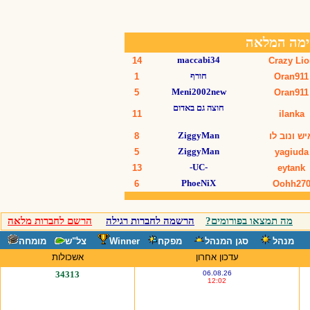
מה תמצאו בפורומים?
הרשמה לחברות רגילה
הרשם לחברות מלאה
מנהל
סגן המנהל
מפקח
Winner
צל"ש
מומחה
עדכון אחרון
אשכולות
34313
06.08.26
12:02