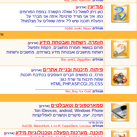
מנהלים:
ldan192
,
sub_zero
מודיעין
[
ארכיון
]
כאן ניתן לשאול כל שאלה הקשורה במפת הפורומים
כמו: איך אני מוריד סרטים? איפה אני מברר על
הפעלת תוכנה שיש לי? איפה שואלים על מצלמות?
_____________________________________
מנהלים:
Maya
,
tzviki
,
מפקח
אי
חומרה, רשתות ואבטחת מידע
[
ארכיון
]
פורום בנושאי חומרת מחשבים, הקמת ותפעול
רשתות מחשבים ואבטחת מידע בשרתים, מחשבים ורשתות
_____________________________________
מנהלים:
ZiggyMan
,
amir1
,
Bar
פיתוח, תיכנות ובניית אתרים
[
ארכיון
]
מרכז, בו נפגשים חברים העוסקים בכתיבת תוכנות.
שפות תיכנות צד שרת כגון:
HTML,PHP,ASP,CGI,JS,CSS
_____________________________________
מנהלים:
Ice Cold
,
Net_Boy
סמארטפונים וטאבלטים
[
ארכיון
]
iDevices, android, Windows Phone ועוד.
תמיכה, יעוץ, סיקורים וקישורים לאפליקציות
_____________________________________
פורום פרטי
מנהלים:
Locutus
,
CarpeDiem
,
L-i-o-R
,
WarezHunt
,
Avi139
תוכנה, מערכות הפעלה וטכנולוגיות מידע
[
ארכיון
]