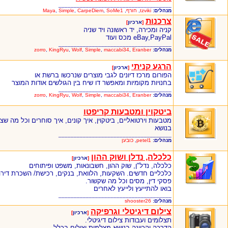
_____________________________________
מנהלים:
tzviki
,
חורף
,
SoMe1
,
CarpeDiem
,
Simple
,
Maya
צרכנות
[
ארכיון
]
קניה ומכירה, יד ראשונה ויד שניה
eBay,PayPal מכס ועוד
_____________________________________
מנהלים:
Eranber
,
maccabi34
,
Simple
,
Wolf
,
KingRyu
,
zorro
הרגע קניתי
[
ארכיון
]
הפורום מרכז דיונים לגבי מוצרים שנרכשו ברשת או
בחנויות מקומיות ומאפשר דו שיח בין הגולשים אודות המוצר
_____________________________________
מנהלים:
Eranber
,
maccabi34
,
Simple
,
Wolf
,
KingRyu
,
zorro
ביטקוין ומטבעות קריפטו
מטבעות וירטואליים, ביטקוין, איך קונים, איך סוחרים וכל מה שצ
בנושא
_____________________________________
מנהלים:
petel1
,
כובען
כלכלה, נדלן ושוק ההון
[
ארכיון
]
כלכלה, נדל"ן, שוק ההון, חשבונאות, משפט ופיתוחים
כלכליים חדשים. השקעות, הלוואת, בנקים, רכישת/ השכרת דירה
פסקי דין, מסים וכל מה שקשור.
בואו להתייעץ ולייעץ לאחרים
_____________________________________
מנהלים:
shooster26
צילום דיגיטלי וגרפיקה
[
ארכיון
]
תצלומים ועבודות צילום דיגיטלי.
הדרכה והכוונה בנושא מצלמות וצילום בכלל.