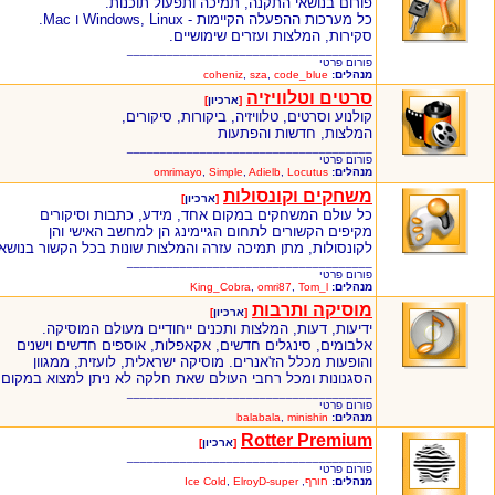
פורום בנושאי התקנה, תמיכה ותפעול תוכנות.
כל מערכות ההפעלה הקיימות - Windows, Linux ו Mac.
סקירות, המלצות ועזרים שימושיים.
_____________________________________
פורום פרטי
מנהלים:
code_blue
,
sza
,
coheniz
סרטים וטלוויזיה
[
ארכיון
]
קולנוע וסרטים, טלוויזיה, ביקורות, סיקורים,
המלצות, חדשות והפתעות
_____________________________________
פורום פרטי
מנהלים:
Locutus
,
Adielb
,
Simple
,
omrimayo
משחקים וקונסולות
[
ארכיון
]
כל עולם המשחקים במקום אחד, מידע, כתבות וסיקורים
מקיפים הקשורים לתחום הגיימינג הן למחשב האישי והן
לקונסולות, מתן תמיכה עזרה והמלצות שונות בכל הקשור בנושא
_____________________________________
פורום פרטי
מנהלים:
Tom_l
,
omri87
,
King_Cobra
מוסיקה ותרבות
[
ארכיון
]
ידיעות, דעות, המלצות ותכנים ייחודיים מעולם המוסיקה.
אלבומים, סינגלים חדשים, אקאפלות, אוספים חדשים וישנים
והופעות מכלל הז'אנרים. מוסיקה ישראלית, לועזית, ממגוון
הסגנונות ומכל רחבי העולם שאת חלקה לא ניתן למצוא במקום
_____________________________________
פורום פרטי
מנהלים:
minishin
,
balabala
Rotter Premium
[
ארכיון
]
_____________________________________
פורום פרטי
מנהלים:
חורף
,
ElroyD-super
,
Ice Cold