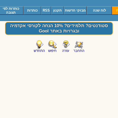
כותרות לפי
ת
לוח שנה
מבזקי חדשות
תקנון
RSS
כותרות
תגובה
סטודנטים? תלמידים? 10% הנחה לקורסי אקדמיה
ובגרויות באתר Gool
התחבר
עזרה
חיפוש
התחדש