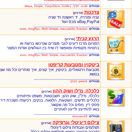
_____________________________________
מנהלים:
tzviki
,
חורף
,
SoMe1
,
CarpeDiem
,
Simple
,
Maya
צרכנות
[
ארכיון
]
קניה ומכירה, יד ראשונה ויד שניה
eBay,PayPal מכס ועוד
_____________________________________
מנהלים:
Eranber
,
maccabi34
,
Simple
,
Wolf
,
KingRyu
,
zorro
הרגע קניתי
[
ארכיון
]
הפורום מרכז דיונים לגבי מוצרים שנרכשו ברשת או
בחנויות מקומיות ומאפשר דו שיח בין הגולשים אודות המוצר
_____________________________________
מנהלים:
Eranber
,
maccabi34
,
Simple
,
Wolf
,
KingRyu
,
zorro
ביטקוין ומטבעות קריפטו
מטבעות וירטואליים, ביטקוין, איך קונים, איך סוחרים וכל מה שצ
בנושא
_____________________________________
מנהלים:
petel1
,
כובען
כלכלה, נדלן ושוק ההון
[
ארכיון
]
כלכלה, נדל"ן, שוק ההון, חשבונאות, משפט ופיתוחים
כלכליים חדשים. השקעות, הלוואת, בנקים, רכישת/ השכרת דירה
פסקי דין, מסים וכל מה שקשור.
בואו להתייעץ ולייעץ לאחרים
_____________________________________
מנהלים:
shooster26
צילום דיגיטלי וגרפיקה
[
ארכיון
]
תצלומים ועבודות צילום דיגיטלי.
הדרכה והכוונה בנושא מצלמות וצילום בכלל.