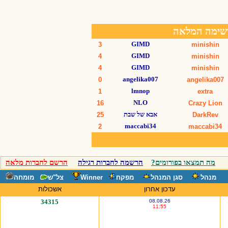
מה תמצאו בפורומים?
הרשמה לחברות רגילה
הרשם לחברות מלאה
מנהל
סגן המנהל
מפקח
Winner
צל"ש
מומחה
עדכון אחרון
אשכולות
34315
08.08.26
11:55