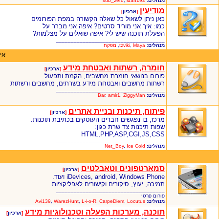
מנהלים:
ldan192
,
sub_zero
מודיעין
[
ארכיון
]
כאן ניתן לשאול כל שאלה הקשורה במפת הפורומים
כמו: איך אני מוריד סרטים? איפה אני מברר על
הפעלת תוכנה שיש לי? איפה שואלים על מצלמות?
_____________________________________
מנהלים:
Maya
,
tzviki
,
מפקח
אי
חומרה, רשתות ואבטחת מידע
[
ארכיון
]
פורום בנושאי חומרת מחשבים, הקמת ותפעול
רשתות מחשבים ואבטחת מידע בשרתים, מחשבים ורשתות
_____________________________________
מנהלים:
ZiggyMan
,
amir1
,
Bar
פיתוח, תיכנות ובניית אתרים
[
ארכיון
]
מרכז, בו נפגשים חברים העוסקים בכתיבת תוכנות.
שפות תיכנות צד שרת כגון:
HTML,PHP,ASP,CGI,JS,CSS
_____________________________________
מנהלים:
Ice Cold
,
Net_Boy
סמארטפונים וטאבלטים
[
ארכיון
]
iDevices, android, Windows Phone ועוד.
תמיכה, יעוץ, סיקורים וקישורים לאפליקציות
_____________________________________
פורום פרטי
מנהלים:
Locutus
,
CarpeDiem
,
L-i-o-R
,
WarezHunt
,
Avi139
תוכנה, מערכות הפעלה וטכנולוגיות מידע
[
ארכיון
]