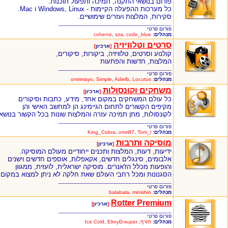
פורום בנושאי התקנה, תמיכה ותפעול תוכנות.
כל מערכות ההפעלה הקיימות - Windows, Linux ו Mac.
סקירות, המלצות ועזרים שימושיים.
_____________________________________
פורום פרטי
מנהלים:
code_blue
,
sza
,
coheniz
סרטים וטלוויזיה
[
ארכיון
]
קולנוע וסרטים, טלוויזיה, ביקורות, סיקורים,
המלצות, חדשות והפתעות
_____________________________________
פורום פרטי
מנהלים:
Locutus
,
Adielb
,
Simple
,
omrimayo
משחקים וקונסולות
[
ארכיון
]
כל עולם המשחקים במקום אחד, מידע, כתבות וסיקורים
מקיפים הקשורים לתחום הגיימינג הן למחשב האישי והן
לקונסולות, מתן תמיכה עזרה והמלצות שונות בכל הקשור בנושא
_____________________________________
פורום פרטי
מנהלים:
Tom_l
,
omri87
,
King_Cobra
מוסיקה ותרבות
[
ארכיון
]
ידיעות, דעות, המלצות ותכנים ייחודיים מעולם המוסיקה.
אלבומים, סינגלים חדשים, אקאפלות, אוספים חדשים וישנים
והופעות מכלל הז'אנרים. מוסיקה ישראלית, לועזית, ממגוון
הסגנונות ומכל רחבי העולם שאת חלקה לא ניתן למצוא במקום
_____________________________________
פורום פרטי
מנהלים:
minishin
,
balabala
Rotter Premium
[
ארכיון
]
_____________________________________
פורום פרטי
מנהלים:
חורף
,
ElroyD-super
,
Ice Cold