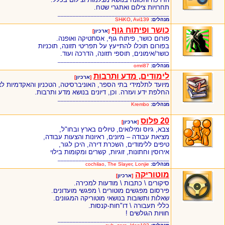
תחרויות צילום ואתגרי שטח.
_____________________________________
מנהלים:
Avi139
,
SHiKO
כושר ופיתוח גוף
[
ארכיון
]
פורום כושר, פיתוח גוף, אסתטיקה ואופנה.
בפורום תוכלו להתייעץ על תפריטי תזונה, תוכניות
כושר/אימונים, תוספי תזונה, הדרכה ועוד.
_____________________________________
מנהלים:
omri87
לימודים, מדע ותרבות
[
ארכיון
]
מיועד לתלמידי בתי הספר, האוניברסיטה, הטכניון והאקדמיות לצ
החלפת ידע ועזרה. וכן, דיונים בנושא מדע ותרבות.
_____________________________________
מנהלים:
Krembo
20 פלוס
[
ארכיון
]
צבא, גיוס ומילואים, טיולים בארץ ובחו"ל,
מציאת עבודה – מיונים, ראיונות והצעות עבודה,
טיפים ללימודים, השכרת דירה, היכן לגור,
אירוסין וחתונות, זוגיות, קשרים ומקומות בילוי
_____________________________________
מנהלים:
Lonjie
,
The Slayer
,
cochilao
מוטוריקה
[
ארכיון
]
סיקורים \ כתבות \ מודעות למכירה.
פירסום מפגשים מוטורים \ מפגשי מועדונים.
שאלות ותשובות בנושאי מוטוריקה המגוונים.
כללי תעבורה \ דו"חות-קנסות.
חוויות הגולשים !
_____________________________________