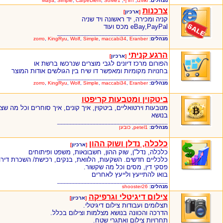
מנהלים:
tzviki
,
חורף
,
SoMe1
,
CarpeDiem
,
Simple
,
Maya
צרכנות
[
ארכיון
]
קניה ומכירה, יד ראשונה ויד שניה
eBay,PayPal מכס ועוד
_____________________________________
מנהלים:
Eranber
,
maccabi34
,
Simple
,
Wolf
,
KingRyu
,
zorro
הרגע קניתי
[
ארכיון
]
הפורום מרכז דיונים לגבי מוצרים שנרכשו ברשת או
בחנויות מקומיות ומאפשר דו שיח בין הגולשים אודות המוצר
_____________________________________
מנהלים:
Eranber
,
maccabi34
,
Simple
,
Wolf
,
KingRyu
,
zorro
ביטקוין ומטבעות קריפטו
מטבעות וירטואליים, ביטקוין, איך קונים, איך סוחרים וכל מה שצ
בנושא
_____________________________________
מנהלים:
petel1
,
כובען
כלכלה, נדלן ושוק ההון
[
ארכיון
]
כלכלה, נדל"ן, שוק ההון, חשבונאות, משפט ופיתוחים
כלכליים חדשים. השקעות, הלוואת, בנקים, רכישת/ השכרת דירה
פסקי דין, מסים וכל מה שקשור.
בואו להתייעץ ולייעץ לאחרים
_____________________________________
מנהלים:
shooster26
צילום דיגיטלי וגרפיקה
[
ארכיון
]
תצלומים ועבודות צילום דיגיטלי.
הדרכה והכוונה בנושא מצלמות וצילום בכלל.
תחרויות צילום ואתגרי שטח.