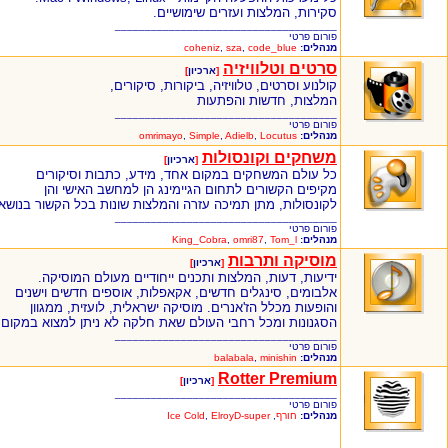
סקירות, המלצות ועזרים שימושיים.
_____________________________________
פורום פרטי
מנהלים:
code_blue
,
sza
,
coheniz
סרטים וטלוויזיה
[
ארכיון
]
קולנוע וסרטים, טלוויזיה, ביקורות, סיקורים,
המלצות, חדשות והפתעות
_____________________________________
פורום פרטי
מנהלים:
Locutus
,
Adielb
,
Simple
,
omrimayo
משחקים וקונסולות
[
ארכיון
]
כל עולם המשחקים במקום אחד, מידע, כתבות וסיקורים
מקיפים הקשורים לתחום הגיימינג הן למחשב האישי והן
לקונסולות, מתן תמיכה עזרה והמלצות שונות בכל הקשור בנושא
_____________________________________
פורום פרטי
מנהלים:
Tom_l
,
omri87
,
King_Cobra
מוסיקה ותרבות
[
ארכיון
]
ידיעות, דעות, המלצות ותכנים ייחודיים מעולם המוסיקה.
אלבומים, סינגלים חדשים, אקאפלות, אוספים חדשים וישנים
והופעות מכלל הז'אנרים. מוסיקה ישראלית, לועזית, ממגוון
הסגנונות ומכל רחבי העולם שאת חלקה לא ניתן למצוא במקום
_____________________________________
פורום פרטי
מנהלים:
minishin
,
balabala
Rotter Premium
[
ארכיון
]
_____________________________________
פורום פרטי
מנהלים:
חורף
,
ElroyD-super
,
Ice Cold