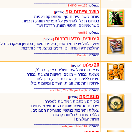
_____________________________________
מנהלים:
Avi139
,
SHiKO
כושר ופיתוח גוף
[
ארכיון
]
פורום כושר, פיתוח גוף, אסתטיקה ואופנה.
בפורום תוכלו להתייעץ על תפריטי תזונה, תוכניות
כושר/אימונים, תוספי תזונה, הדרכה ועוד.
_____________________________________
מנהלים:
omri87
לימודים, מדע ותרבות
[
ארכיון
]
מיועד לתלמידי בתי הספר, האוניברסיטה, הטכניון והאקדמיות לצ
החלפת ידע ועזרה. וכן, דיונים בנושא מדע ותרבות.
_____________________________________
מנהלים:
Krembo
20 פלוס
[
ארכיון
]
צבא, גיוס ומילואים, טיולים בארץ ובחו"ל,
מציאת עבודה – מיונים, ראיונות והצעות עבודה,
טיפים ללימודים, השכרת דירה, היכן לגור,
אירוסין וחתונות, זוגיות, קשרים ומקומות בילוי
_____________________________________
מנהלים:
Lonjie
,
The Slayer
,
cochilao
מוטוריקה
[
ארכיון
]
סיקורים \ כתבות \ מודעות למכירה.
פירסום מפגשים מוטורים \ מפגשי מועדונים.
שאלות ותשובות בנושאי מוטוריקה המגוונים.
כללי תעבורה \ דו"חות-קנסות.
חוויות הגולשים !
_____________________________________
מנהלים:
ldan192
,
sub_zero