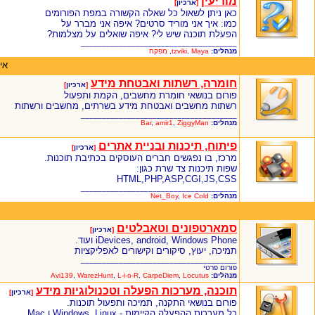
מודיעין
[
ארכיון
]
כאן ניתן לשאול כל שאלה הקשורה במפת הפורומים
כמו: איך אני מוריד סרטים? איפה אני מברר על
הפעלת תוכנה שיש לי? איפה שואלים על מצלמות?
_____________________________________
מנהלים:
Maya
,
tzviki
,
מפקח
אי
חומרה, רשתות ואבטחת מידע
[
ארכיון
]
פורום בנושאי חומרת מחשבים, הקמת ותפעול
רשתות מחשבים ואבטחת מידע בשרתים, מחשבים ורשתות
_____________________________________
מנהלים:
ZiggyMan
,
amir1
,
Bar
פיתוח, תיכנות ובניית אתרים
[
ארכיון
]
מרכז, בו נפגשים חברים העוסקים בכתיבת תוכנות.
שפות תיכנות צד שרת כגון:
HTML,PHP,ASP,CGI,JS,CSS
_____________________________________
מנהלים:
Ice Cold
,
Net_Boy
סמארטפונים וטאבלטים
[
ארכיון
]
iDevices, android, Windows Phone ועוד.
תמיכה, יעוץ, סיקורים וקישורים לאפליקציות
_____________________________________
פורום פרטי
מנהלים:
Locutus
,
CarpeDiem
,
L-i-o-R
,
WarezHunt
,
Avi139
תוכנה, מערכות הפעלה וטכנולוגיות מידע
[
ארכיון
]
פורום בנושאי התקנה, תמיכה ותפעול תוכנות.
כל מערכות ההפעלה הקיימות - Windows, Linux ו Mac.