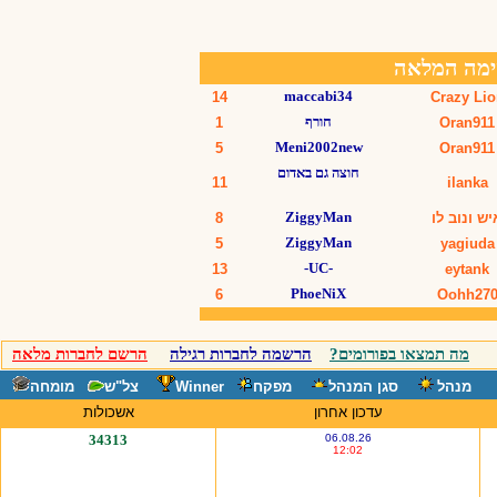
מה תמצאו בפורומים?
הרשמה לחברות רגילה
הרשם לחברות מלאה
מנהל
סגן המנהל
מפקח
Winner
צל"ש
מומחה
עדכון אחרון
אשכולות
34313
06.08.26
12:02