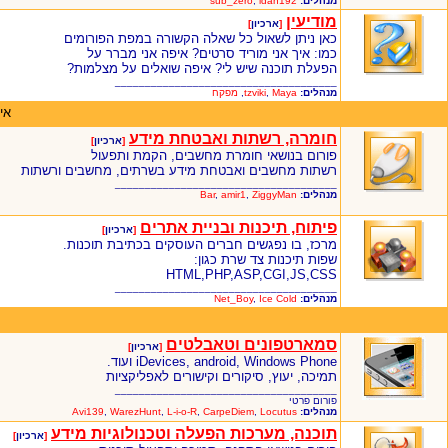
מנהלים:
ldan192
,
sub_zero
מודיעין
[
ארכיון
]
כאן ניתן לשאול כל שאלה הקשורה במפת הפורומים
כמו: איך אני מוריד סרטים? איפה אני מברר על
הפעלת תוכנה שיש לי? איפה שואלים על מצלמות?
_____________________________________
מנהלים:
Maya
,
tzviki
,
מפקח
אי
חומרה, רשתות ואבטחת מידע
[
ארכיון
]
פורום בנושאי חומרת מחשבים, הקמת ותפעול
רשתות מחשבים ואבטחת מידע בשרתים, מחשבים ורשתות
_____________________________________
מנהלים:
ZiggyMan
,
amir1
,
Bar
פיתוח, תיכנות ובניית אתרים
[
ארכיון
]
מרכז, בו נפגשים חברים העוסקים בכתיבת תוכנות.
שפות תיכנות צד שרת כגון:
HTML,PHP,ASP,CGI,JS,CSS
_____________________________________
מנהלים:
Ice Cold
,
Net_Boy
סמארטפונים וטאבלטים
[
ארכיון
]
iDevices, android, Windows Phone ועוד.
תמיכה, יעוץ, סיקורים וקישורים לאפליקציות
_____________________________________
פורום פרטי
מנהלים:
Locutus
,
CarpeDiem
,
L-i-o-R
,
WarezHunt
,
Avi139
תוכנה, מערכות הפעלה וטכנולוגיות מידע
[
ארכיון
]