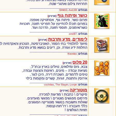
תחרויות צילום ואתגרי שטח.
_____________________________________
מנהלים:
Avi139
,
SHiKO
כושר ופיתוח גוף
[
ארכיון
]
פורום כושר, פיתוח גוף, אסתטיקה ואופנה.
בפורום תוכלו להתייעץ על תפריטי תזונה, תוכניות
כושר/אימונים, תוספי תזונה, הדרכה ועוד.
_____________________________________
מנהלים:
omri87
לימודים, מדע ותרבות
[
ארכיון
]
מיועד לתלמידי בתי הספר, האוניברסיטה, הטכניון והאקדמיות לצ
החלפת ידע ועזרה. וכן, דיונים בנושא מדע ותרבות.
_____________________________________
מנהלים:
Krembo
20 פלוס
[
ארכיון
]
צבא, גיוס ומילואים, טיולים בארץ ובחו"ל,
מציאת עבודה – מיונים, ראיונות והצעות עבודה,
טיפים ללימודים, השכרת דירה, היכן לגור,
אירוסין וחתונות, זוגיות, קשרים ומקומות בילוי
_____________________________________
מנהלים:
Lonjie
,
The Slayer
,
cochilao
מוטוריקה
[
ארכיון
]
סיקורים \ כתבות \ מודעות למכירה.
פירסום מפגשים מוטורים \ מפגשי מועדונים.
שאלות ותשובות בנושאי מוטוריקה המגוונים.
כללי תעבורה \ דו"חות-קנסות.
חוויות הגולשים !
_____________________________________