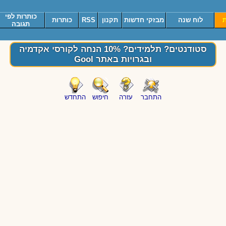
כותרות לפי
ת
לוח שנה
מבזקי חדשות
תקנון
RSS
כותרות
תגובה
סטודנטים? תלמידים? 10% הנחה לקורסי אקדמיה
ובגרויות באתר Gool
התחבר
עזרה
חיפוש
התחדש