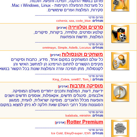
פורום בנושאי התקנה, תמיכה ותפעול תוכנות.
כל מערכות ההפעלה הקיימות - Windows, Linux ו Mac.
סקירות, המלצות ועזרים שימושיים.
_____________________________________
פורום פרטי
מנהלים:
code_blue
,
sza
,
coheniz
סרטים וטלוויזיה
[
ארכיון
]
קולנוע וסרטים, טלוויזיה, ביקורות, סיקורים,
המלצות, חדשות והפתעות
_____________________________________
פורום פרטי
מנהלים:
Locutus
,
Adielb
,
Simple
,
omrimayo
משחקים וקונסולות
[
ארכיון
]
כל עולם המשחקים במקום אחד, מידע, כתבות וסיקורים
מקיפים הקשורים לתחום הגיימינג הן למחשב האישי והן
לקונסולות, מתן תמיכה עזרה והמלצות שונות בכל הקשור בנושא
_____________________________________
פורום פרטי
מנהלים:
Tom_l
,
omri87
,
King_Cobra
מוסיקה ותרבות
[
ארכיון
]
ידיעות, דעות, המלצות ותכנים ייחודיים מעולם המוסיקה.
אלבומים, סינגלים חדשים, אקאפלות, אוספים חדשים וישנים
והופעות מכלל הז'אנרים. מוסיקה ישראלית, לועזית, ממגוון
הסגנונות ומכל רחבי העולם שאת חלקה לא ניתן למצוא במקום
_____________________________________
פורום פרטי
מנהלים:
minishin
,
balabala
Rotter Premium
[
ארכיון
]
_____________________________________
פורום פרטי
מנהלים:
חורף
,
ElroyD-super
,
Ice Cold