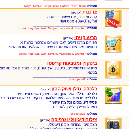
_____________________________________
מנהלים:
tzviki
,
חורף
,
SoMe1
,
CarpeDiem
,
Simple
,
Maya
צרכנות
[
ארכיון
]
קניה ומכירה, יד ראשונה ויד שניה
eBay,PayPal מכס ועוד
_____________________________________
מנהלים:
Eranber
,
maccabi34
,
Simple
,
Wolf
,
KingRyu
,
zorro
הרגע קניתי
[
ארכיון
]
הפורום מרכז דיונים לגבי מוצרים שנרכשו ברשת או
בחנויות מקומיות ומאפשר דו שיח בין הגולשים אודות המוצר
_____________________________________
מנהלים:
Eranber
,
maccabi34
,
Simple
,
Wolf
,
KingRyu
,
zorro
ביטקוין ומטבעות קריפטו
מטבעות וירטואליים, ביטקוין, איך קונים, איך סוחרים וכל מה שצ
בנושא
_____________________________________
מנהלים:
petel1
,
כובען
כלכלה, נדלן ושוק ההון
[
ארכיון
]
כלכלה, נדל"ן, שוק ההון, חשבונאות, משפט ופיתוחים
כלכליים חדשים. השקעות, הלוואת, בנקים, רכישת/ השכרת דירה
פסקי דין, מסים וכל מה שקשור.
בואו להתייעץ ולייעץ לאחרים
_____________________________________
מנהלים:
shooster26
צילום דיגיטלי וגרפיקה
[
ארכיון
]
תצלומים ועבודות צילום דיגיטלי.
הדרכה והכוונה בנושא מצלמות וצילום בכלל.