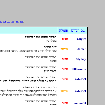
34
35
36
37
38
39
]
שם הגולש
פעולה
חסימה מלאה מכל הפורומים
Guytes
חסום
בא להציק
שיח חברים
Jamer
מורחק
עוזר לך להתרחק מהפורום העלוב, נתראה בשמחות!
חסימה מלאה מכל הפורומים
My-key
חסום
ספאם
חסימה מלאה מכל הפורומים
CHHusnain
חסום
קישור מזיק
חסימה מלאה מכל הפורומים
kobe229
חסום
מתחת את גבולות חופש הביטוי עד שהחבל נקרע. י
הרחקה זמנית מ-
עשרים פלוס
kobe229
מורחק
את הדיבור המלוכלך והחוצפה שלך תשמור לעצמך! 
הזה של הגנון אתה לא השארת לי ברירה.תלמד לקחת 
חסימה מלאה מכל הפורומים
mama33
חסום
ספאם