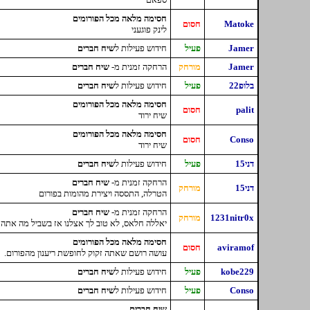
חסימה מלאה מכל הפורומים
Matoke
חסום
לינק פוגעני
Jamer
פעיל
חידוש פעילות ל
שיח חברים
Jamer
מורחק
הרחקה זמנית מ-
שיח חברים
בלופ22
פעיל
חידוש פעילות ל
שיח חברים
חסימה מלאה מכל הפורומים
palit
חסום
שיח ירוד
חסימה מלאה מכל הפורומים
Conso
חסום
שיח ירוד
דני15
פעיל
חידוש פעילות ל
שיח חברים
הרחקה זמנית מ-
שיח חברים
דני15
מורחק
הטרלה, התססה ויצירת מהומות בפורום
הרחקה זמנית מ-
שיח חברים
1231nitr0x
מורחק
יאללה חלאס, לא טוב לך אצלנו אז בשביל מה אתה 
חסימה מלאה מכל הפורומים
aviramof
חסום
עושה רושם שאתה זקוק לחופשת ריענון מהפורום.
kobe229
פעיל
חידוש פעילות ל
שיח חברים
Conso
פעיל
חידוש פעילות ל
שיח חברים
שיח חברים