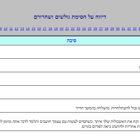
דיווח על חסימת גולשים ושחרורם
9
10
11
12
13
14
15
16
17
18
19
20
21
22
23
24
25
26
27
28
29
30
31
32
33
סיבה
ש גבול להשתלחויות. בהצלחה בהמשך הדרך
וקח את האשכולות שלך איתך. כשתסיים לעשות עם עצמך חושבים ותלמד לדבר אתה מוזמן לפנ
אחריות ולהתנהג כיאה לפורום בוגרים.