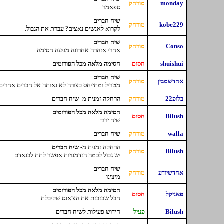
monday
מורחק
ספאמר
שיח חברים
kobe229
מורחק
לקרוא לאנשים נאצים? עברת את הגבול.
שיח חברים
Conso
מורחק
אחרי אזהרה אחרונה מגיעה חסימה.
shuishui
חסום
חסימה מלאה מכל הפורומים
שיח חברים
אחדשמבין
מורחק
מטריל ומתייחס בצורה לא נאותה אל חברים אחרים
בלופ22
מורחק
הרחקה זמנית מ-
שיח חברים
חסימה מלאה מכל הפורומים
Bilush
חסום
שיח ירוד
walla
מורחק
שיח חברים
הרחקה זמנית מ-
שיח חברים
Bilush
מורחק
יש גבול לכמה הזדמנויות אפשר לתת לבנאדם.
שיח חברים
אחדשיודע
מורחק
מיצינו
חסימה מלאה מכל הפורומים
פאניקל
חסום
חבל שבזבזת את הצ'אנס שקיבלת
Bilush
פעיל
חידוש פעילות ל
שיח חברים