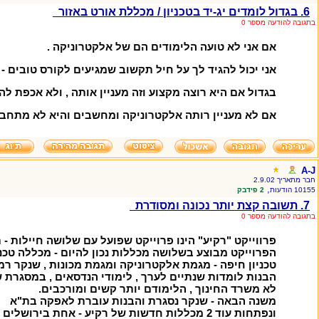
6. בגדול לומדים יג-יד בטכניון / מכללת אורט באזור
בתגובה להודעה מספר 0
אם אני לא טועה הלימודים הם של אלקטרוניקה .
אני יכול להגיד לך על חיל תקשוב שמגיעים לקורס טובים - ט
בגדול אם היא רוצה מקצוע וזה מעניין אותה , ולא אכפת לה
אם לא מעניין רותה אלקטרוניקה ומחשבים והיא לא מתחברת
A-J
חבר מתאריך 2.9.02
,
10155 הודעות
2 פידבק
7. תשובה קצת יותר נכונה ומסודרת
בתגובה להודעה מספר 0
פרווייקט "רקיע" הינו פרוייקט שפועל עם שלושה חיילות - 
הפרוייקט מבוצע בשלושה מכללות נכון להיום - מכללה טכנ
טכניון חיפה - מגמת אלקטרוניקה ומגמת מכונות , שנקר ר
הבנות לומדות שנתיים לערך , לימודי הנדסאים , במסגרת 
לא משרד החינוך , הלימודם יותר קשים ומורכבים.
משנה הבאה - שנקר נסגרת והבנות עוברת לאפקה בת"א
ונפתחות עוד 2 מכללות חדשות של רקיע - אחת בירושלים ואחת באשקלון - שתי המכללות אך ורק אלקטרוניקה.