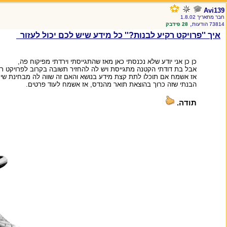
Avi139
חבר מתאריך 1.8.02
,
73814 הודעות
28 פידבק
איך ''פרויקט רקיע לבנות?'' כל מידע שיש לכם יכול לעזור
כן כן אני יודע שלא נכנסתי כאן מאז שהתגייסתי וירדתי מפיקוח פה,
אבל בת דודתי הקטנה מתגייסת ויש לה להחזיר תשובה בקרוב לפרויקט רק
אז אשמח אם תוכלו לתת קצת מידע בנושא והאם זה שווה לה מבחינת שירות
הבנתי שזה כרוך בהוצאת תואר מהנדס, אז אשמח לעוד פרטים.
תודה.