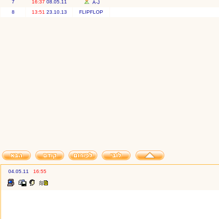
7
16:37
08.05.11
A-J
8
13:51
23.10.13
FLIPFLOP
04.05.11
16:55