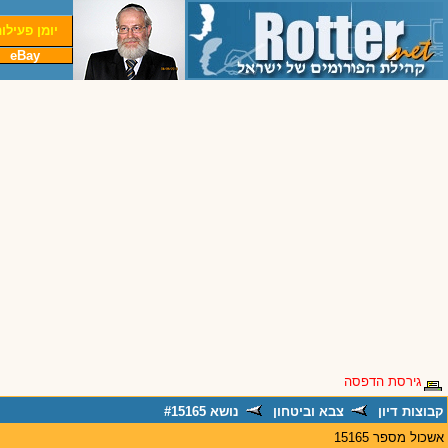
יומן פעילו
eBay
גירסת הדפסה
קבוצות דיון
צבא וביטחון
נושא #15165
אשכול מספר 15165