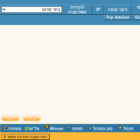
י
להורדת
ניקוי קוקיז
IP
אפליקציה
Trip Advisor
Sk
מנהל
סגן המנהל
מפקח
Winner
צל"ש
מומחה