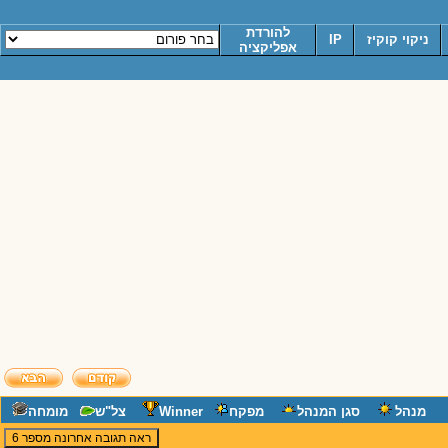
להורדת
ניקוי קוקיז
IP
אפליקציה
מנהל
סגן המנהל
מפקח
Winner
צל"ש
מומחה