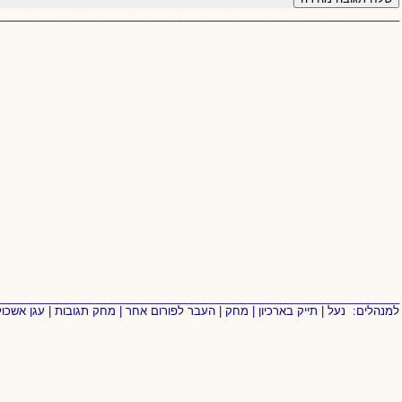
________________________________________________________________
________________________________________________________________
למנהלים:
נעל
|
תייק בארכיון
|
מחק
|
העבר לפורום אחר
|
מחק תגובות
|
עגן אשכול