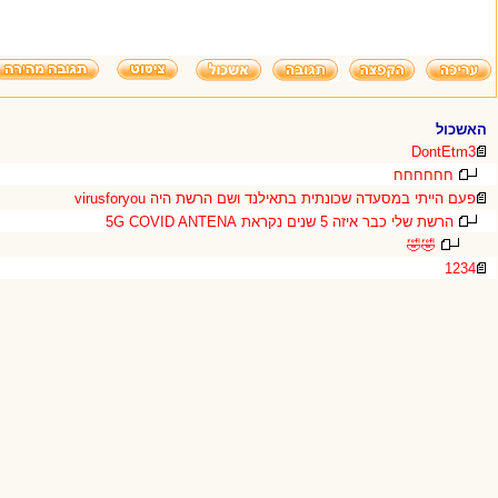
האשכול
DontEtm3
חחחחחח
פעם הייתי במסעדה שכונתית בתאילנד ושם הרשת היה virusforyou
הרשת שלי כבר איזה 5 שנים נקראת 5G COVID ANTENA
🤣🤣
1234