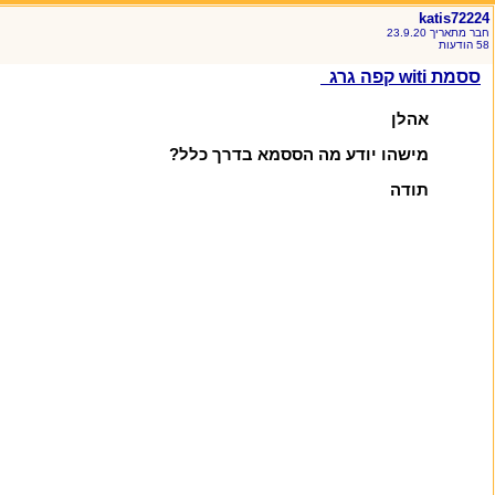
katis72224
חבר מתאריך 23.9.20
58 הודעות
ססמת witi קפה גרג
אהלן
מישהו יודע מה הססמא בדרך כלל?
תודה