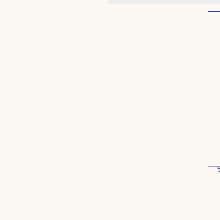
___
___