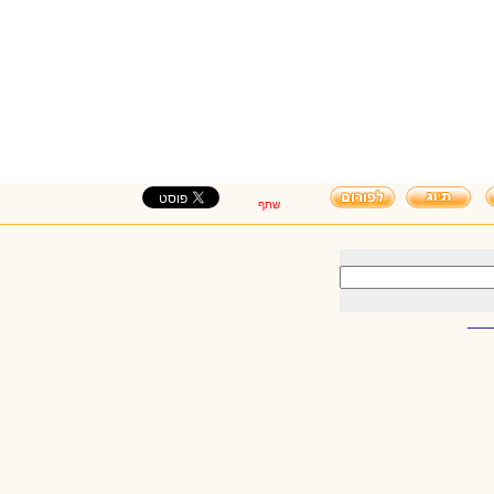
שתף
___