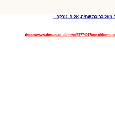
מעל בריכת שחיה, אליה 'נזרקה'
/
https://www.thesun.co.uk/news/37774017/car-airborne-