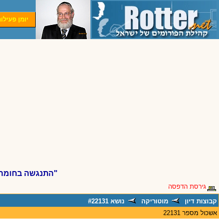
יומן פעילו
"התנגשה בחומה,
גירסת הדפסה
קבוצות דיון
מוטוריקה
נושא #22131
אשכול מספר 22131