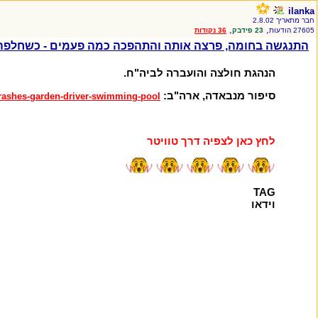
ilanka
חבר מתאריך 2.8.02
,
,
27605 הודעות
23 פידבק
36 נקודות
התנגשה בחומה, פרצה אותה והתהפכה כמה פעמים - כשחלפה 
הנהגת חולצה והועברה לביה"ח.
סיפור מנבאדה, ארה"ב:
crashes-garden-driver-swimming-pool
לחץ כאן לצפיה דרך טוויטר
TAG
וידאו