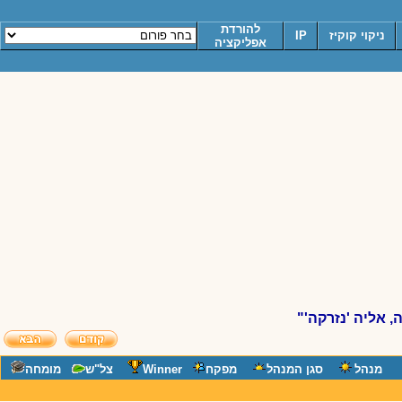
להורדת
ניקוי קוקיז
IP
אפליקציה
אליה 'נזרקה'"
מנהל
סגן המנהל
מפקח
Winner
צל"ש
מומחה