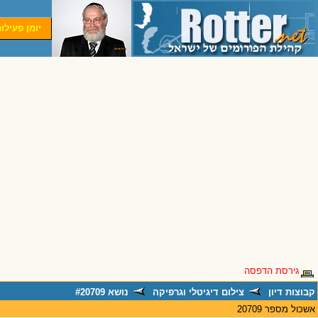
יומן פעילו
גירסת הדפסה
קבוצות דיון
צילום דיגיטלי וגרפיקה
נושא #20709
אשכול מספר 20709