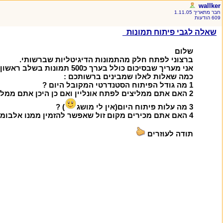
wallker
חבר מתאריך 1.11.05
609 הודעות
שאלה לגבי פיתוח תמונות
שלום
ברצוני לפתח חלק מהתמונות הדיגיטליות שברשותי.
אני מעריך שבסיכום כולל בערך כ500 תמונות בשלב ראשון.
כמה שאלות לאלו שמבינים ברשותכם :
1 מה גודל הפיתוח הסטנדרטי המקובל היום ?
2 האם אתם ממליצים לפתח אונליין ואם כן היכן אתם ממליצים לפתח מניסיונכם(אני מעוניין שאיכות הפיתוח תהייה הכי איכותית) ?
3 מה עלות פיתוח היום(אין לי מושג
) ?
4 האם אתם מכירים מקום זול שאפשר להזמין ממנו אלבומים איכותיים מכריכת עור ?
תודה לעוזרים