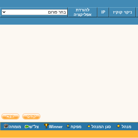
להורדת
ניקוי קוקיז
IP
אפליקציה
מנהל
סגן המנהל
מפקח
Winner
צל"ש
מומחה