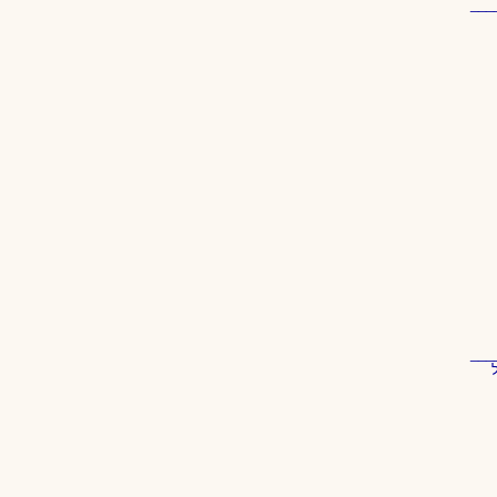
___
___