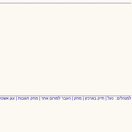
________________________________________________________________
________________________________________________________________
למנהלים:
נעל
|
תייק בארכיון
|
מחק
|
העבר לפורום אחר
|
מחק תגובות
|
עגן אשכול