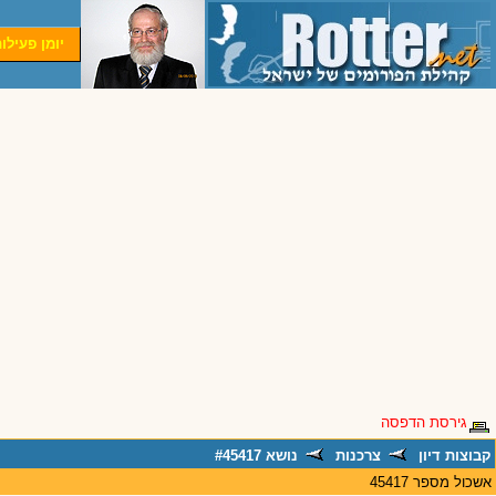
יומן פעילו
גירסת הדפסה
קבוצות דיון
צרכנות
נושא #45417
אשכול מספר 45417