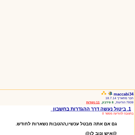
maccabi34
חבר מתאריך 18.7.14
,
,
7939 הודעות
8 פידבק
11 נקודות
1. ביטול נעשה דרך ההגדרות בחשבון
בתגובה להודעה מספר 0
גם אם אתה מבטל עכשיו,ההטבות נשארות לחודש.
@איש ונוב לו@