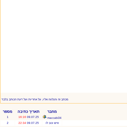
מכתב זה והנלווה אליו, על אחריות ועל דעת הכותב בלבד
מחבר
תאריך כתיבה
מספר
1
16:16
09.07.25
maccabi34
איש ונוב לו
09.07.25
22:34
2