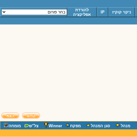
להורדת
ניקוי קוקיז
IP
אפליקציה
מנהל
סגן המנהל
מפקח
Winner
צל"ש
מומחה