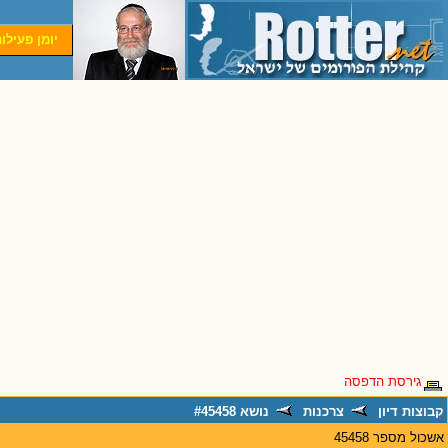
יומן פעילו
גירסת הדפסה
קבוצות דיון
צרכנות
נושא #45458
אשכול מספר 45458