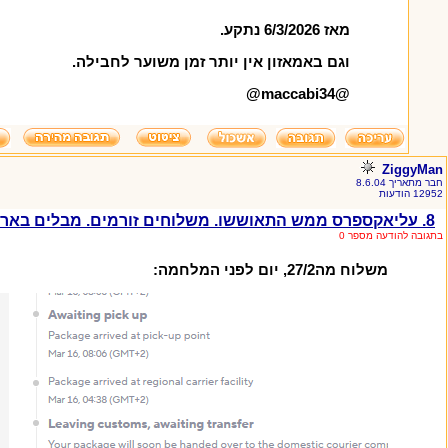
מאז 6/3/2026 נתקע.
וגם באמאזון אין יותר זמן משוער לחבילה.
@maccabi34@
ZiggyMan
חבר מתאריך 8.6.04
12952 הודעות
8. עליאקספרס ממש התאוששו. משלוחים זורמים. מבלים בארץ ימים ספורים עד למסירה
בתגובה להודעה מספר 0
משלוח מה27/2, יום לפני המלחמה: