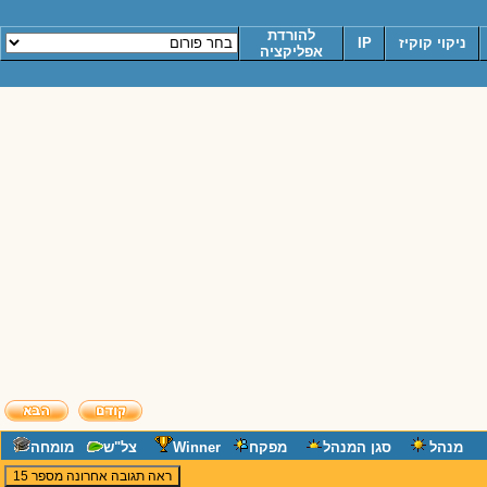
להורדת
ניקוי קוקיז
IP
אפליקציה
מנהל
סגן המנהל
מפקח
Winner
צל"ש
מומחה