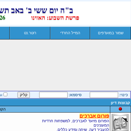
שמור במועדפים
המייל החרדי
רוטר.נט
כינוי:
סיסמא:
זכ
קבוצות דיון
הקה
פורום אברכים
הפורום מיועד לאברכים, למשפחות חרדיות
המעונינים
להעביר דעה, שיחה ומידע כללים.