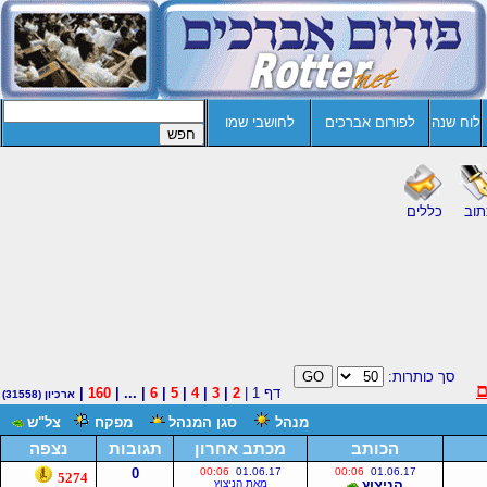
לוח שנה
לפורום אברכים
לחושבי שמו
תוב
כללים
סך כותרות:
דף 1 |
2
|
3
|
4
|
5
|
6
| ... |
160
|
ארכיון
(31558)
מנהל
סגן המנהל
מפקח
צל"ש
הכותב
מכתב אחרון
תגובות
נצפה
0
00:06
01.06.17
00:06
01.06.17
5274
הניצוץ
מאת הניצוץ