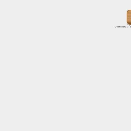
ע"מ
rotter.net