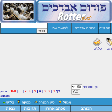
לוח שנה
לפורום אברכים
לחושבי שמו
תוב
כללים
סך כותרות:
דף
1
|
2
|
3
| 4 |
5
|
6
|
7
| ... |
160
|
ארכיון
(31558)
מנהל
סגן המנהל
מפקח
צל"ש
הכותב
מכתב אחרון
תגובות
נצפה