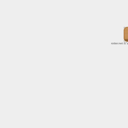
ע"מ
rotter.net