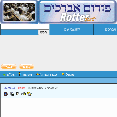
 אברכים
לחושבי שמו
מנהל
סגן המנהל
מפקח
צל"ש
יום חמישי ב' בשבט תשע''ה
15:16
22.01.15