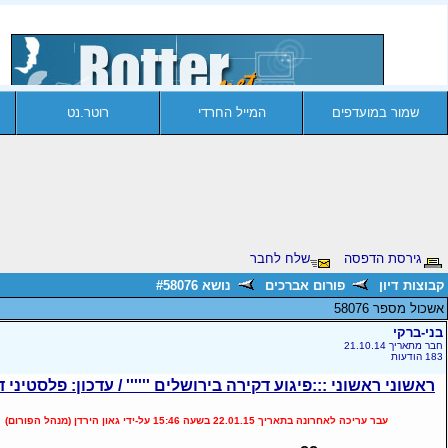
שמור במועדפים
המייל החרדי
רוטר.נט
גירסת הדפסה
שלח לחבר
קבוצות דיון
פורום אברכים
נושא #58076
אשכול מספר 58076
בני-ברקי
חבר מתאריך 21.10.14
183 הודעות
ראשוני ראשוני :::פיגוע דקירה בירושלים '''''' / עדכון: פלסטיני
עבר עריכה לאחרונה בתאריך 22.01.15 בשעה 15:46 על-ידי גאון הירדן (מנהל הפורום)