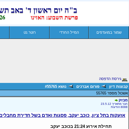
שמור במועדפים
המייל החרדי
רוטר.נט
גירסת הדפסה
קבוצות דיון
פורום אברכים
נושא #55765
אשכול מספר 55765
מבזק
חבר מתאריך 23.5.12
8088 הודעות
אזעקות בתל ציון, כוכב יעקב, פסגות ואדם בשל חדירת מחבלים
תחילת אירוע 21:24 בכוכב יעקב