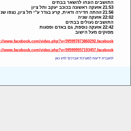
התושבים הונחו להשאר בבתים
21:53 אזעקה ראשונה בכוכב יעקב ותל ציון
21:56 זוהתה חדירה ודאית, קרע בגדר ע"י תל ציון, נצפו שני חשודים בישוב
22:02 אזעקה שניה
התושבים נעולים בבתים
22:42 אזעקה נוספת, גם באדם ופסגות
מסוקים מעל הישוב
s://www.facebook.com/video.php?v=595997873860292.facebook
s://www.facebook.com/video.php?v=595999557193457.facebook
להעברת ידיעות למערכת 'אברכים' לחץ כאן