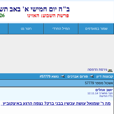
שמור במועדפים
המייל החרדי
רוטר.נט
גירסת הדפסה
קבוצות דיון
פורום אברכים
נושא #57779
אשכול מספר 57779
יושב אהלים
חבר מתאריך 12.11.14
771 הודעות
מה ר' שמואל עושה עכשיו בבני ברק? נצפה הרגע באיצקוביץ