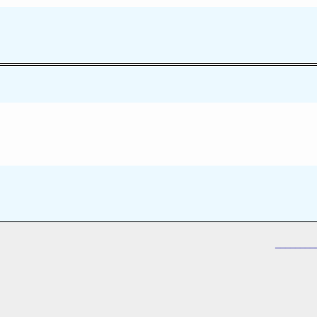
________