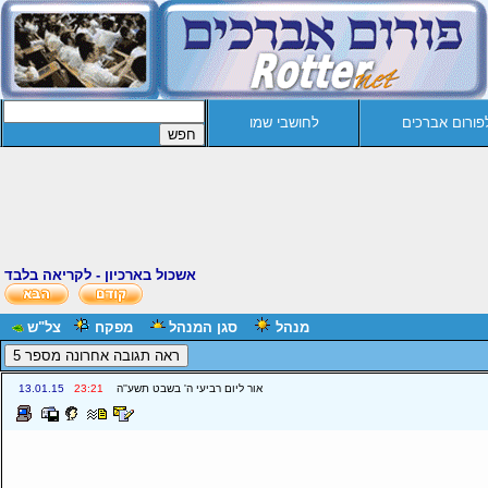
פורום אברכים
לחושבי שמו
אשכול בארכיון - לקריאה בלבד
מנהל
סגן המנהל
מפקח
צל"ש
אור ליום רביעי ה' בשבט תשע''ה
23:21
13.01.15