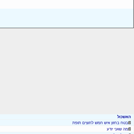
האשכול
בטח בחזון איש חמש לחוצים תופת
מה שאני יודע