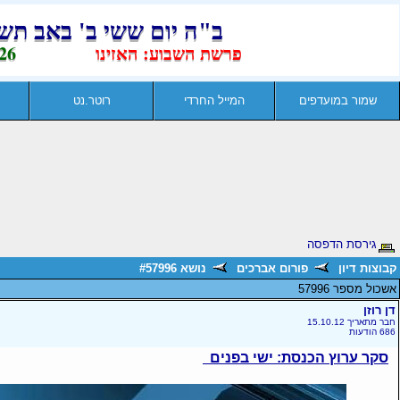
שמור במועדפים
המייל החרדי
רוטר.נט
גירסת הדפסה
קבוצות דיון
פורום אברכים
נושא #57996
אשכול מספר 57996
דן רוזן
חבר מתאריך 15.10.12
686 הודעות
סקר ערוץ הכנסת: ישי בפנים