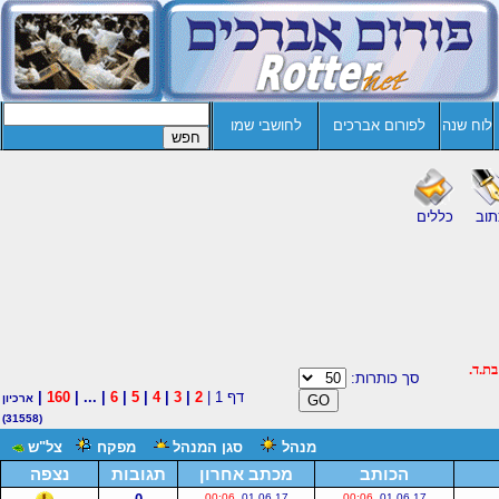
לוח שנה
לפורום אברכים
לחושבי שמו
תוב
כללים
ת.ד.
סך כותרות:
דף 1 |
2
|
3
|
4
|
5
|
6
| ... |
160
|
ארכיון
(31558)
מנהל
סגן המנהל
מפקח
צל"ש
הכותב
מכתב אחרון
תגובות
נצפה
00:06
01.06.17
00:06
01.06.17