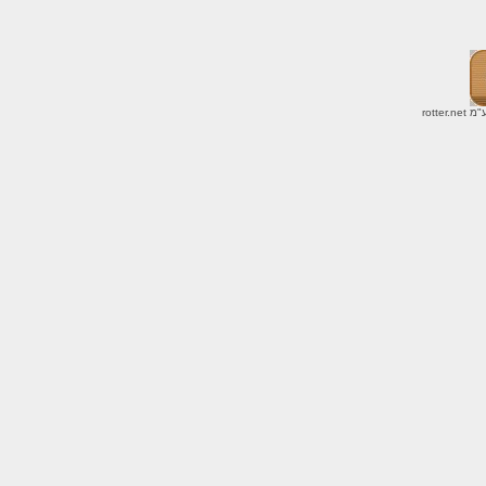
ע"מ
rotter.net